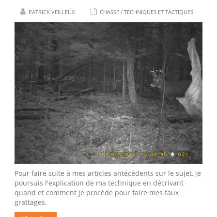
/
PATRICK VEILLEUX
CHASSE
TECHNIQUES ET TACTIQUES
Pour faire suite à mes articles antécédents sur le sujet, je
poursuis l'explication de ma technique en décrivant
quand et comment je procède pour faire mes faux
grattages.