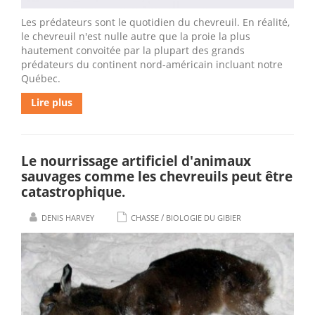
Les prédateurs sont le quotidien du chevreuil. En réalité,
le chevreuil n'est nulle autre que la proie la plus
hautement convoitée par la plupart des grands
prédateurs du continent nord-américain incluant notre
Québec.
Lire plus
Le nourrissage artificiel d'animaux
sauvages comme les chevreuils peut être
catastrophique.
/
DENIS HARVEY
CHASSE
BIOLOGIE DU GIBIER