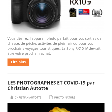
Vous désirez l'appareil photo parfait pour vos sorties de
chasse, de pêche, activités de plein-air ou pour vos
prochains voyages touristiques. Le Sony RX10 IV devrait
être votre prochain achat.
Lire plus
LES PHOTOGRAPHES ET COVID-19 par
Christian Autotte
CHRISTIAN AUTOTTE
PHOTO NATURE