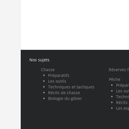
Nos sujets
Chasse
Réserves 
Préparatifs
Pêche
Les outils
Prépar
Techniques et tactiques
Les out
Récits de chasse
Techni
Biologie du gibier
Récits
Les es