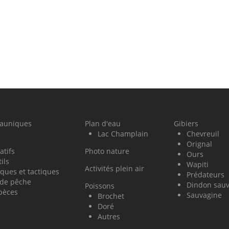
fauniques
Plan d'eau
Gibiers
Lac Champlain
Chevreuil
Orignal
atifs
Photo nature
Ours
ils
Wapiti
Activités plein air
ques et tactiques
Prédateurs
 de pêche
Dindon sau
Poissons
pèces
Sauvagine
Brochet
Doré
Autres