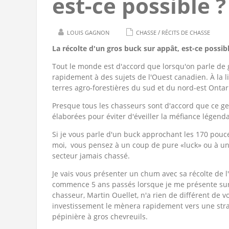
est-ce possible ?
/
LOUIS GAGNON
CHASSE
RÉCITS DE CHASSE
La récolte d'un gros buck sur appât, est-ce possibl
Tout le monde est d'accord que lorsqu'on parle de 
rapidement à des sujets de l'Ouest canadien. À la 
terres agro-forestières du sud et du nord-est Onta
Presque tous les chasseurs sont d'accord que ce g
élaborées pour éviter d'éveiller la méfiance légenda
Si je vous parle d'un buck approchant les 170 pou
moi, vous pensez à un coup de pure «luck» ou à u
secteur jamais chassé.
Je vais vous présenter un chum avec sa récolte de l
commence 5 ans passés lorsque je me présente sur 
chasseur, Martin Ouellet, n'a rien de différent de v
investissement le mènera rapidement vers une stra
pépinière à gros chevreuils.