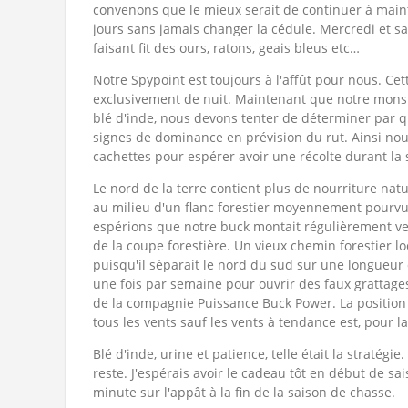
convenons que le mieux serait de continuer à main
jours sans jamais changer la cédule. Mercredi et sa
faisant fit des ours, ratons, geais bleus etc…
Notre Spypoint est toujours à l'affût pour nous. Ce
exclusivement de nuit. Maintenant que notre mons
blé d'inde, nous devons tenter de déterminer par que
signes de dominance en prévision du rut. Ainsi no
cachettes pour espérer avoir une récolte durant la
Le nord de la terre contient plus de nourriture natu
au milieu d'un flanc forestier moyennement pourv
espérions que notre buck montait régulièrement v
de la coupe forestière. Un vieux chemin forestier lo
puisqu'il séparait le nord du sud sur une longueur 
une fois par semaine pour ouvrir des faux grattage
de la compagnie Puissance Buck Power. La positio
tous les vents sauf les vents à tendance est, pour l
Blé d'inde, urine et patience, telle était la stratég
reste. J'espérais avoir le cadeau tôt en début de sa
minute sur l'appât à la fin de la saison de chasse.