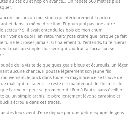
nutes au cas où et hop on avance… On répète 500 mètres plus
usquer.
 aucun son, aucun mot sinon qu'intérieurement
la prière
ant et dans la même direction. Et pourquoi pas une autre
le secteur? Si il avait entendu les bois de mon chum
enir voir de quoi il en retournait? J'ose croire que lorsque ça fait
 tu ne le croises jamais, si finalement tu l'entends, tu te rueras
reuil mais un simple chasseur qui voudrait à l'occasion se
dre…
oupée de la visite de quelques geais bleus et écureuils, un léger
enant aucune chance, il pousse légèrement son jeune fils
 le mouvement, le buck dans toute sa magnificence se trouve de
de maïs qui restaient. Le reste est maintenant de l'histoire, le
t que l'arme ne peut se promener de l'un à l'autre sans éveiller
e qu'un simple archis, le père lentement lève sa carabine et
 buck s'écroule dans ces traces.
que des lieux vient d'être déjoué par une petite équipe de gens