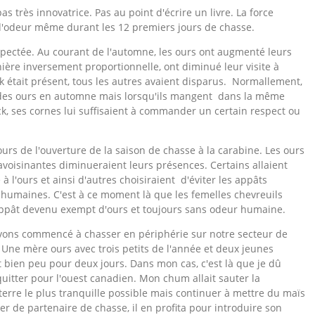
s très innovatrice. Pas au point d'écrire un livre. La force
 d'odeur même durant les 12 premiers jours de chasse.
pectée. Au courant de l'automne, les ours ont augmenté leurs
ière inversement proportionnelle, ont diminué leur visite à
ck était présent, tous les autres avaient disparus. Normallement,
re des ours en automne mais lorsqu'ils mangent dans la même
uck, ses cornes lui suffisaient à commander un certain respect ou
ours de l'ouverture de la saison de chasse à la carabine. Les ours
 avoisinantes diminueraient leurs présences. Certains allaient
 l'ours et ainsi d'autres choisiraient d'éviter les appâts
umaines. C'est à ce moment là que les femelles chevreuils
appât devenu exempt d'ours et toujours sans odeur humaine.
ons commencé à chasser en périphérie sur notre secteur de
Une mère ours avec trois petits de l'année et deux jeunes
t bien peu pour deux jours. Dans mon cas, c'est là que je dû
quitter pour l'ouest canadien. Mon chum allait sauter la
erre le plus tranquille possible mais continuer à mettre du maïs
er de partenaire de chasse, il en profita pour introduire son