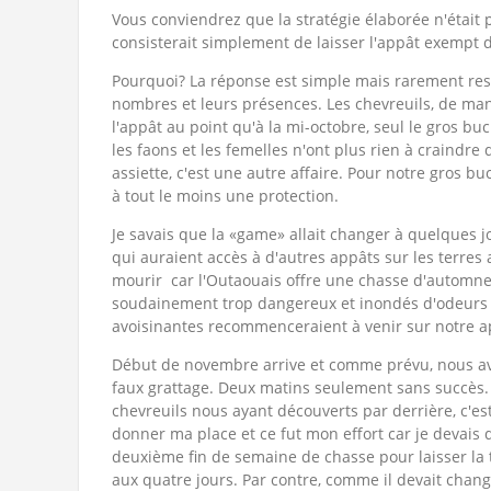
Vous conviendrez que la stratégie élaborée n'était pa
consisterait simplement de laisser l'appât exempt
Pourquoi? La réponse est simple mais rarement res
nombres et leurs présences. Les chevreuils, de man
l'appât au point qu'à la mi-octobre, seul le gros bu
les faons et les femelles n'ont plus rien à craind
assiette, c'est une autre affaire. Pour notre gros b
à tout le moins une protection.
Je savais que la «game» allait changer à quelques j
qui auraient accès à d'autres appâts sur les terres
mourir car l'Outaouais offre une chasse d'automne à
soudainement trop dangereux et inondés d'odeurs h
avoisinantes recommenceraient à venir sur notre 
Début de novembre arrive et comme prévu, nous av
faux grattage. Deux matins seulement sans succès. 
chevreuils nous ayant découverts par derrière, c'es
donner ma place et ce fut mon effort car je devais 
deuxième fin de semaine de chasse pour laisser la t
aux quatre jours. Par contre, comme il devait chang