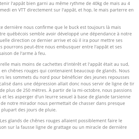
tenir l'appât bien garni au même rythme de 40kg de maïs au 4
medi en VTT directement sur l'appât, et hop, le maïs parterre en
tte dernière nous confirme que le buck est toujours là mais
tre québécois semble avoir développé une dépendance à notre
lle direction ce dernier arrive et où il ira pour mettre ses
us pourrons peut-être nous embusquer entre l'appât et ses
 saison de l'arme à feu.
relle mais moins de cachettes d'intérêt et l'appât était au sud,
u en chênes rouges qui contenaient
beaucoup de glands. Nous
ers les sommets du nord pour bénéficier des jeunes repousses
calisé dans une dépression allait donc nous servir de ligne de tir
de plus de 250 mètres. À partir de la mi-octobre, nous passions
s et les asperger d'un leurre sexuel à base de glande tarsienne
n de notre mirador nous permettait de chasser dans presque
a plupart des jours de pluie.
ie. Les glands de chênes rouges allaient possiblement faire le
ison sur la fausse ligne de grattage ou un miracle de dernière