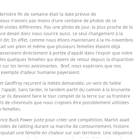
dernière fin de semaine était la date prévue de
. Nous n'avions pas moins d'une centaine de photos de ce
0 visites différentes. Pas une photo de jour, la plus proche de la
ance devait donc nous sourire aussi. Le seul changement à la
nt dit. En effet, comme nous étions maintenant à la mi-novembre,
ait son plein et même que plusieurs femelles étaient déjà
asseraient directement à portée d'appât dans l'espoir que notre
 les quelques femelles qui étaient de retour depuis la disparition
 sur les terres avoisinantes. Bref, nous espérions que nos
erre exempte d'odeur humaine payeraient.
 et Geoffroy reçurent la météo demandée, un vent de faible
 l'appât. Sans tarder, le tandem partit du camion à la brunante
r ils devaient faire le tour complet de la terre sur sa frontière
ls de chevreuils que nous croyions être possiblement utilisées
x femelles.
ssance Buck Power juste pour créer une compétition, Martin avait
pides de rattling durant sa marche de contournement, histoire
disputait une femelle en chaleur sur son territoire. Une séquence