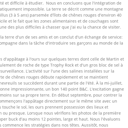
nté et difficile à étudier. Nous en concluons que l'intégration de
pratiquement impossible. La terre se décrit comme une montagne
illus (3 à 5 ans) parsemée d'îlots de chênes rouges d'environ 40
cile et le fait que les zones alimentaires et de couchages sont
ne des plus difficiles à chasser que j'ai eu la chance de visiter.
 la terre d'un de ses amis et on conclut d'un échange de service:
ccompagne dans la tâche d'introduire ses garçons au monde de la
s d'appâtage à l'ours sur quelques terres dont celle de Martin et
lement de roche de type Trophy Rock et d'un gros bloc de sel à
rveillance. L'activité sur l'une des salines installées sur la
erte de chênes rouges débute rapidement et se maintient
evreuils se succèdent durant une partie de l'été. À la mi-juillet,
onne impressionnante, un bon 140 point B&C. L'excitation gagne
e moins sur sa propre terre. En début septembre, pour contrer la
 commençons l'appâtage directement sur le même site avec un
 touche le sol, les ours prennent possession des lieux et
n ou presque. Lorsque nous vérifions les photos de la première
per buck d'au moins 12 pointes, large et haut. Nous l'évaluons
 commence les stratégies dans nos têtes. Aussitôt, nous