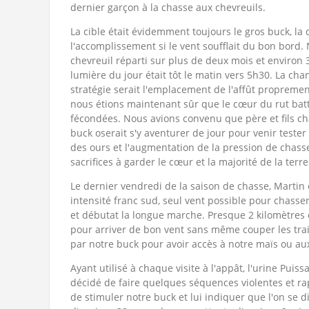
dernier garçon à la chasse aux chevreuils.
La cible était évidemment toujours le gros buck, la 
l'accomplissement si le vent soufflait du bon bord
chevreuil réparti sur plus de deux mois et environ 3
lumière du jour était tôt le matin vers 5h30. La ch
stratégie serait l'emplacement de l'affût propreme
nous étions maintenant sûr que le cœur du rut batt
fécondées. Nous avions convenu que père et fils ch
buck oserait s'y aventurer de jour pour venir tester
des ours et l'augmentation de la pression de chasse
sacrifices à garder le cœur et la majorité de la t
Le dernier vendredi de la saison de chasse, Martin
intensité
franc sud, seul vent possible pour chasser
et débutat la longue marche. Presque 2 kilomètres ca
pour arriver de bon vent sans même couper les trai
par notre buck pour avoir accès à notre maïs ou au
Ayant utilisé à chaque visite à l'appât, l'urine Pui
décidé de faire quelques séquences violentes et ra
de stimuler notre buck et lui indiquer que l'on se 