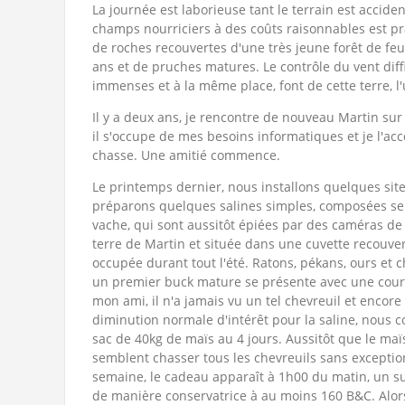
La journée est laborieuse tant le terrain est accide
champs nourriciers à des coûts raisonnables est 
de roches recouvertes d'une très jeune forêt de feu
ans et de pruches matures. Le contrôle du vent diffi
immenses et à la même place, font de cette terre, l'u
Il y a deux ans, je rencontre de nouveau Martin sur
il s'occupe de mes besoins informatiques et je l'a
chasse. Une amitié commence.
Le printemps dernier, nous installons quelques site
préparons quelques salines
simples, composées seu
vache, qui sont aussitôt épiées par des caméras de su
terre de Martin et située dans une cuvette recouv
occupée durant tout l'été. Ratons, pékans, ours et ch
un premier buck mature se présente avec une cour
mon ami, il n'a jamais vu un tel chevreuil et encor
diminution normale d'intérêt pour la saline, nous
sac de 40kg de maïs au 4 jours. Aussitôt que le maïs
semblent chasser tous les chevreuils sans exceptio
semaine, le cadeau apparaît à 1h00 du matin, un su
de manière conservatrice à au moins 160 B&C. Alors