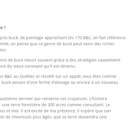
e ?
gros buck, de pointage approchant les 170 B&C, on fait référence
limite, on pense que ce genre de buck peut venir des riches
rien.
enre de buck meurt souvent grâce à des stratégies savamment
ire du vieux survivant qu'il est devenu.
ces B&C au Québec et récolté sur un appât, vous êtes comme
n buck venant d'une ferme d'élevage ou encore à un nouveau
'automne dernier qui renverse ces croyances. L'histoire
une terre forestière de 300 acres comme consultant. Le
ous et moi. Il est excité de ma présence, il espère que son
te de chevreuils plus âgés, que sa terre deviendra une