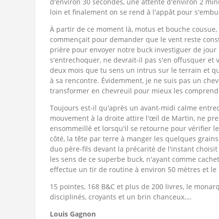
d'environ 30 secondes, une attente d'environ 2 mi
loin et finalement on se rend à l'appât pour s'emb
À partir de ce moment là, motus et bouche cousue,
commençait pour demander que le vent reste const
prière pour envoyer notre buck investiguer de jour 
s'entrechoquer, ne devrait-il pas s'en offusquer et v
deux mois que tu sens un intrus sur le terrain et que
à sa rencontre. Évidemment, je ne suis pas un chev
transformer en chevreuil pour mieux les compren
Toujours est-il qu'après un avant-midi calme entrec
mouvement à la droite attire l'œil de Martin, ne pr
ensommeillé et lorsqu'il se retourne pour vérifier
côté, la tête par terre à manger les quelques grains 
duo père-fils devant la précarité de l'instant choisi
les sens de ce superbe buck, n'ayant comme cachett
effectue un tir de routine à environ 50 mètres et le
15 pointes, 168 B&C et plus de 200 livres, le monar
disciplinés, croyants et un brin chanceux….
Louis Gagnon