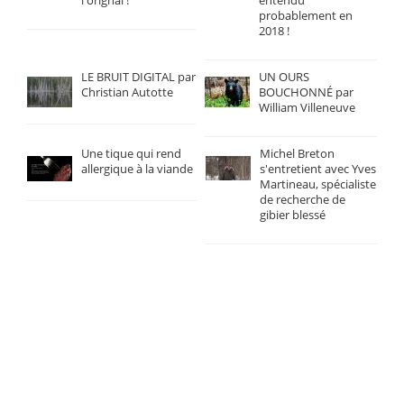
l'orignal !
entendu
probablement en
2018 !
LE BRUIT DIGITAL par
UN OURS
Christian Autotte
BOUCHONNÉ par
William Villeneuve
Une tique qui rend
Michel Breton
allergique à la viande
s'entretient avec Yves
Martineau, spécialiste
de recherche de
gibier blessé