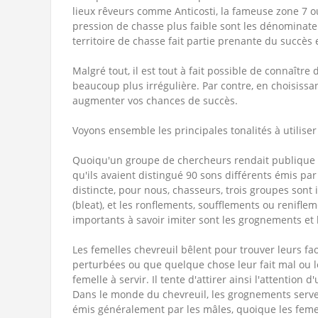
lieux rêveurs comme Anticosti, la fameuse zone 7 
pression de chasse plus faible sont les dénominate
territoire de chasse fait partie prenante du succès
Malgré tout, il est tout à fait possible de connaîtr
beaucoup plus irrégulière. Par contre, en choisissan
augmenter vos chances de succès.
Voyons ensemble les principales tonalités à utilis
Quoiqu'un groupe de chercheurs rendait publique 
qu'ils avaient distingué 90 sons différents émis par 
distincte, pour nous, chasseurs, trois groupes sont
(bleat), et les ronflements, soufflements ou renifle
importants à savoir imiter sont les grognements et
Les femelles chevreuil bêlent pour trouver leurs fao
perturbées ou que quelque chose leur fait mal ou le
femelle à servir. Il tente d'attirer ainsi l'attention
Dans le monde du chevreuil, les grognements servent 
émis généralement par les mâles, quoique les feme