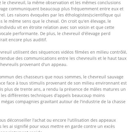
z le chevreuil, la même observation et les mêmes conclusions
d'élevage communiquent beaucoup plus fréquemment entre eux et
l. Les raisons évoquées par les éthologistes(scientifique qui
s le même sens que le cheval. On croit qu'en élevage, le
ividu vit en étroite relation avec son voisin et que cette
vocale performante. De plus, le chevreuil d'élevage perd
ait encore plus auditif.
euil utilisent des séquences vidéos filmées en milieu contrôlé,
étendue des communications entre les chevreuils et le haut taux
 chevreuils provenant d'un appeau.
e commun des chasseurs que nous sommes, le chevreuil sauvage
ce face à tous stimulis provenant de son milieu environnant est
puis plus de trente ans, a rendu la présence de mâles matures un
t les différentes techniques d'appels beaucoup moins
s mégas compagnies gravitant autour de l'industrie de la chasse
vous déconseiller l'achat ou encore l'utilisation des appeaux
s les ai signifié pour vous mettre en garde contre un excès