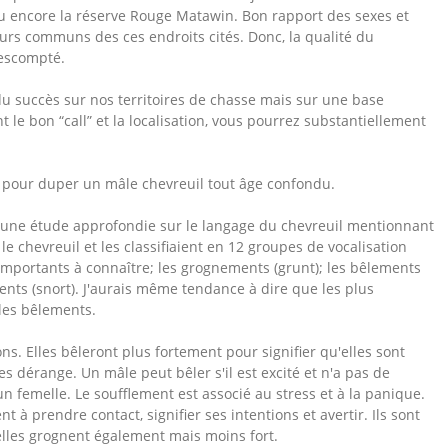
ou encore la réserve Rouge Matawin. Bon rapport des sexes et
urs communs des ces endroits cités. Donc, la qualité du
 escompté.
e du succès sur nos territoires de chasse mais sur une base
t le bon “call” et la localisation, vous pourrez substantiellement
er pour duper un mâle chevreuil tout âge confondu.
une étude approfondie sur le langage du chevreuil mentionnant
le chevreuil et les classifiaient en 12 groupes de vocalisation
 importants à connaître; les grognements (grunt); les bêlements
ments (snort). J'aurais même tendance à dire que les plus
 les bêlements.
ns. Elles bêleront plus fortement pour signifier qu'elles sont
s dérange. Un mâle peut bêler s'il est excité et n'a pas de
 d'un femelle. Le soufflement est associé au stress et à la panique.
à prendre contact, signifier ses intentions et avertir. Ils sont
lles grognent également mais moins fort.