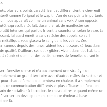
ES
ts, plusieurs points caractérisent et différencient le chevreuil
ntérêt comme l'orignal et le wapiti. L'un de ces points importants
euil nous apparaît comme un animal sans voix. A son opposé,
tôt expressif, a tôt fait, durant le rut, de manifester ses
lutôt intenses qui parfois frisent la soumission selon le sexe. Le
osant, lui aussi émettra sans relâche des appels, son cri
 métallique, vous glacera le sang dans les veines. Ces
n connus depuis des lunes, aident les chasseurs sérieux dans
e qualité. D'ailleurs ces deux gibiers vivent dans des habitats
e à réunir et dominer des petits harems de femelles durant le
uvert forestier dense et n'a aucunement une stratégie de
mplement un grand territoire avec d'autres mâles du secteur et
s pour chaque femelle qui tombera en chaleur. Il a simplement
ns de communication différents et plus efficaces en fonction
oin de socialiser à l'occasion, le chevreuil reste quand même un
à favoriser un développement complexe d'odeur à base
 par là.