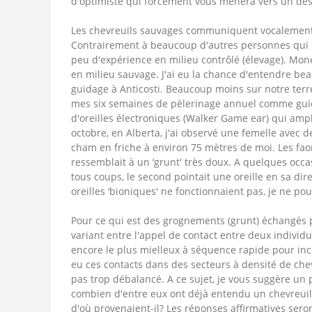
d'optimiste qui forcément vous mènera vers un dé
Les chevreuils sauvages communiquent vocalement 
Contrairement à beaucoup d'autres personnes qui oe
peu d'expérience en milieu contrôlé (élevage). Mon
en milieu sauvage. J'ai eu la chance d'entendre b
guidage à Anticosti. Beaucoup moins sur notre ter
mes six semaines de pèlerinage annuel comme guide.
d'oreilles électroniques (Walker Game ear) qui ampli
octobre, en Alberta, j'ai observé une femelle avec 
cham en friche à environ 75 mètres de moi. Les faon
ressemblait à un ‘grunt' très doux. A quelques occa
tous coups, le second pointait une oreille en sa d
oreilles ‘bioniques' ne fonctionnaient pas, je ne p
Pour ce qui est des grognements (grunt) échangés p
variant entre l'appel de contact entre deux individu
encore le plus mielleux à séquence rapide pour inci
eu ces contacts dans des secteurs à densité de chev
pas trop débalancé. A ce sujet, je vous suggère un 
combien d'entre eux ont déjà entendu un chevreuil
d'où provenaient-il? Les réponses affirmatives ser