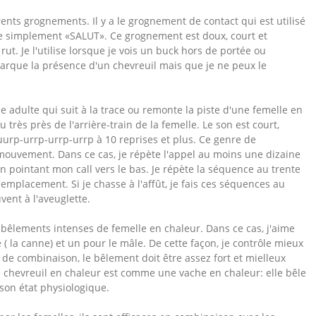
nts grognements. Il y a le grognement de contact qui est utilisé
ifie simplement «SALUT». Ce grognement est doux, court et
rut. Je l'utilise lorsque je vois un buck hors de portée ou
emarque la présence d'un chevreuil mais que je ne peux le
le adulte qui suit à la trace ou remonte la piste d'une femelle en
très près de l'arrière-train de la femelle. Le son est court,
 uurp-urrp-urrp-urrp à 10 reprises et plus. Ce genre de
ouvement. Dans ce cas, je répète l'appel au moins une dizaine
en pointant mon call vers le bas. Je répète la séquence au trente
emplacement. Si je chasse à l'affût, je fais ces séquences au
uvent à l'aveuglette.
 bêlements intenses de femelle en chaleur. Dans ce cas, j'aime
 ( la canne) et un pour le mâle. De cette façon, je contrôle mieux
 de combinaison, le bêlement doit être assez fort et mielleux
 chevreuil en chaleur est comme une vache en chaleur: elle bêle
 son état physiologique.