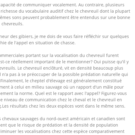
 le capacité de communiquer vocalement. Au contraire, plusieurs
richesse du vocabulaire auditif chez le chevreuil dont la plupart
es mêmes sons peuvent probablement être entendus sur une bonne
 chevreuils.
neur des gibiers, je me dois de vous faire réfléchir sur quelques
phie de l'appel en situation de chasse.
merciales portant sur la vocalisation du chevreuil furent
st-ce réellement important de le mentionner? Oui puisse qu'il y
evreuils. Le chevreuil enclôturé, vit en densité beaucoup plus
il n'a pas à se préoccuper de la possible prédation naturelle qui
. Finalement, le cheptel d'élevage est généralement constitué
ment à celui en milieu sauvage où un rapport d'un mâle pour
ement la norme. Quel est le rapport avec l'appel? Figurez-vous
 le niveau de communication chez le cheval et le chevreuil en
.Les résultats chez les deux espèces vont dans le même sens.
es chevaux sauvages du nord-ouest américain et canadien sont
nt que le risque de prédation et la densité de population
diminuer les vocalisations chez cette espèce comparativement