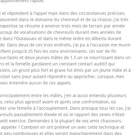
sappointement rapide.
et répondent à l'appel mais dans des circonstances précises.
uvrent dans le domaine du chevreuil et de sa chasse, j'ai très
expertise se résume à environ trois mois de terrain par année
eaucoup de vocalisations de chevreuils durant mes années de
re dans l'Outaouais et dans le même ordre en Alberta durant
 Dans deux de ces trois endroits, j'ai pu à l'occasion me munir
fient jusqu'à 25 fois les sons environnants. Un soir de fin
deux faons et deux jeunes mâles de 1.5 an se nourrissant dans un
s et la femelle gardaient un constant contact auditif qui
sions, un grunt plus fort et grave fut émis par un jeune mâle et à
irection sans pour autant répondre ou approcher. Lorsque, mes
ouvais entendre aucun de ces appels.
rincipalement entre les mâles, j'en ai aussi entendu plusieurs
s, celui plus agressif avant et après une confrontation, où
ter une femelle à l'accouplement. Dans presque tous les cas, j'ai
reuils passablement élevée et où le rapport des sexes n'était
petit exercice. Demandez à la plupart de vos amis chasseurs,
 appeler ? Combien en ont prélevé un avec cette technique et
ont peu nombreuses et elles seront majoritairement dans des