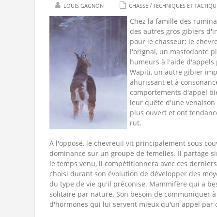
/
LOUIS GAGNON
CHASSE
TECHNIQUES ET TACTIQU
Chez la famille des ruminan
des autres gros gibiers d'i
pour le chasseur; le chevr
l'orignal, un mastodonte plu
humeurs à l'aide d'appels p
Wapiti, un autre gibier imp
ahurissant et à consonance
comportements d'appel bie
leur quête d'une venaison d
plus ouvert et ont tendanc
rut.
À l'opposé, le chevreuil vit principalement sous co
dominance sur un groupe de femelles. Il partage si
le temps venu, il compétitionnera avec ces dernier
choisi durant son évolution de développer des moye
du type de vie qu'il préconise. Mammifère qui a bes
solitaire par nature. Son besoin de communiquer 
d'hormones qui lui servent mieux qu'un appel par ci