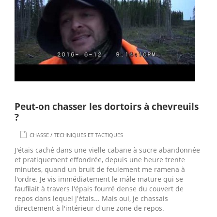
Peut-on chasser les dortoirs à chevreuils
?
/
CHASSE
TECHNIQUES ET TACTIQUES
J'étais caché dans une vielle cabane à sucre abandonnée
et pratiquement effondrée, depuis une heure trente
minutes, quand un bruit de feulement me ramena à
l'ordre. Je vis immédiatement le mâle mature qui se
faufilait à travers l'épais fourré dense du couvert de
repos dans lequel j'étais... Mais oui, je chassais
directement à l'intérieur d'une zone de repos.