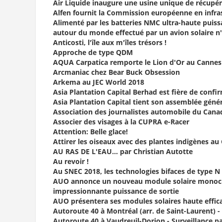
Air Liquide inaugure une usine unique de récupé
Alfen fournit la Commission européenne en infras
Alimenté par les batteries NMC ultra-haute puis
autour du monde effectué par un avion solaire n'
Anticosti, l'île aux m'îles trésors !
Approche de type QDM
AQUA Carpatica remporte le Lion d'Or au Cannes I
Arcmaniac chez Bear Buck Obsession
Arkema au JEC World 2018
Asia Plantation Capital Berhad est fière de conf
Asia Plantation Capital tient son assemblée géné
Association des journalistes automobile du Canad
Associer des visages à la CUPRA e-Racer
Attention: Belle glace!
Attirer les oiseaux avec des plantes indigènes au 
AU RAS DE L'EAU… par Christian Autotte
Au revoir !
Au SNEC 2018, les technologies bifaces de type N
AUO annonce un nouveau module solaire monocris
impressionnante puissance de sortie
AUO présentera ses modules solaires haute effica
Autoroute 40 à Montréal (arr. de Saint-Laurent) -
Autoroute 40 à Vaudreuil-Dorion - Surveillance p