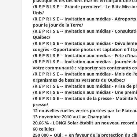
plastique et les déchets marins en lançant une co
/R E P R I S E -- Grande première! - Le Blitz Miss
Unis/
/R E P R I S E -- Invitation aux médias - Aéropor
pour le Jour de la Terre/
/R E P R I S E -- Invitation aux médias - Consulta
Québec/
/R E P R I S E -- Invitation aux médias - Dévoilem
congrès - Opportunité photos et captation d'htt
/R E P R I S E -- Invitation aux médias - Fête d'i
/R E P R I S E -- Invitation aux médias - Journée d
votre communauté : rapporter ses contenants cons
/R E P R I S E -- Invitation aux médias - Mois de
organismes de bassins versants du Québec/
/R E P R I S E -- Invitation aux médias - Prise de 
/R E P R I S E -- Invitation aux médias - Une pre
/R E P R I S E -- Invitation de la presse - Mobilit
presse/
12 nouvelles ruelles vertes portées par Le Platea
13 novembre 2010 au Lac Champlain
20,66 % - LONGi Solar établit un nouveau record
60 cellules
250 000 « Oui ! » en faveur de la protection du cl