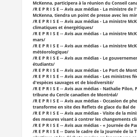
McKenna, participera à la réunion du Conseil can
/R E P R I S E -- Avis aux médias - La ministre 
McKenna, tiendra un point de presse avec les min
/R E P R I S E -- Avis aux médias - La ministre M
climatiques et énergétiques/
/R E P R I S E -- Avis aux médias - La ministre Mc
mars/
/R E P R I S E -- Avis aux médias - La ministre M
météorologique/
/R E P R I S E -- Avis aux médias - Le gouverneme
étudiants/
/R E P R I S E -- Avis aux médias - Le Port de Mon
/R E P R I S E -- Avis aux médias - Les ministres f
d'espèces sauvages et de biodiversité/
/R E P R I S E -- Avis aux médias - Nathalie Pilon
tribune du Cercle canadien de Montréal/
/R E P R I S E -- Avis aux médias - Occasion de p
transforme en site des Reflets de glace du Bal de
/R E P R I S E -- Avis aux médias - Visite de la m
des mesures visant à contrer les changements cl
/R E P R I S E -- Avis aux médias - « Journée de Pa
/R E P R I S E -- Dans le cadre de la Journée de l