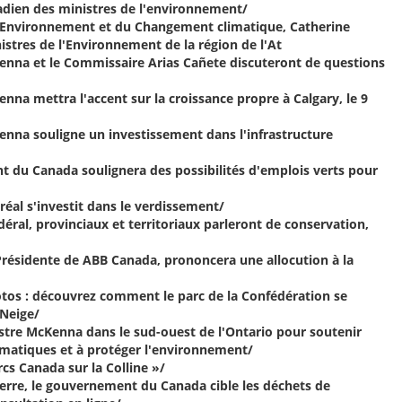
adien des ministres de l'environnement/
de l'Environnement et du Changement climatique, Catherine
istres de l'Environnement de la région de l'At
cKenna et le Commissaire Arias Cañete discuteront de questions
Kenna mettra l'accent sur la croissance propre à Calgary, le 9
cKenna souligne un investissement dans l'infrastructure
nt du Canada soulignera des possibilités d'emplois verts pour
tréal s'investit dans le verdissement/
édéral, provinciaux et territoriaux parleront de conservation,
, Présidente de ABB Canada, prononcera une allocution à la
hotos : découvrez comment le parc de la Confédération se
 Neige/
inistre McKenna dans le sud-ouest de l'Ontario pour soutenir
imatiques et à protéger l'environnement/
rcs Canada sur la Colline »/
a Terre, le gouvernement du Canada cible les déchets de