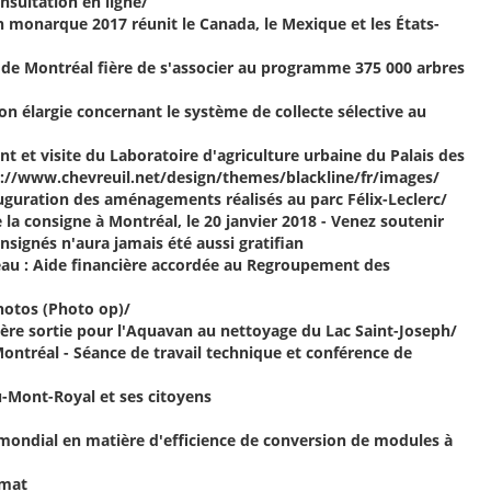
nsultation en ligne/
ion monarque 2017 réunit le Canada, le Mexique et les États-
ts de Montréal fière de s'associer au programme 375 000 arbres
tion élargie concernant le système de collecte sélective au
ent et visite du Laboratoire d'agriculture urbaine du Palais des
p://www.chevreuil.net/design/themes/blackline/fr/images/
nauguration des aménagements réalisés au parc Félix-Leclerc/
e la consigne à Montréal, le 20 janvier 2018 - Venez soutenir
ignés n'aura jamais été aussi gratifian
 l'eau : Aide financière accordée au Regroupement des
photos (Photo op)/
mière sortie pour l'Aquavan au nettoyage du Lac Saint-Joseph/
é Montréal - Séance de travail technique et conférence de
u-Mont-Royal et ses citoyens
 mondial en matière d'efficience de conversion de modules à
imat