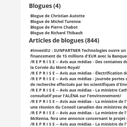
Blogues (4)
Blogue de Christian Autotte
Blogue de Michel Turenne
Blogue de Pierre Chabot
Blogue de Richard Thibault
Articles de blogues (844)
#InvestEU : SUNPARTNER Technologies ouvre un n
financement de 15 millions d'EUR avec la Banqu
/R E P R I S E -- Avis aux médias - Des centaines
la Corvée du Mont-Royal/
/R E P R I S E -- Avis aux médias - Électrificatio
/R E P R I S E -- Avis aux médias - Journée portes
de recherche effectués par les scientifiques d'
/R E P R I S E -- Avis aux médias - La ministre C
consultatif pour l'ALÉNA sur l'environnement/
/R E P R I S E -- Avis aux médias - La ministre d
une réunion du Conseil canadien des ministres d
/R E P R I S E -- Avis aux médias - La ministre 
McKenna, fera une annonce concernant le projet
/R E P R I S E -- Avis aux médias - La ministre 