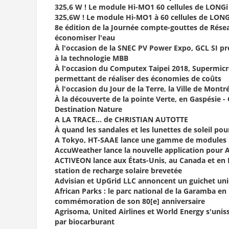
325,6 W ! Le module Hi-MO1 60 cellules de LONGi
325,6W ! Le module Hi-MO1 à 60 cellules de LONG
8e édition de la Journée compte-gouttes de Rése
économiser l'eau
À l'occasion de la SNEC PV Power Expo, GCL SI 
à la technologie MBB
À l'occasion du Computex Taipei 2018, Supermicro 
permettant de réaliser des économies de coûts
À l'occasion du Jour de la Terre, la Ville de Montr
À la découverte de la pointe Verte, en Gaspésie 
Destination Nature
A LA TRACE… de CHRISTIAN AUTOTTE
À quand les sandales et les lunettes de soleil pou
A Tokyo, HT-SAAE lance une gamme de modules P
AccuWeather lance la nouvelle application pour A
ACTIVEON lance aux États-Unis, au Canada et en 
station de recharge solaire brevetée
Advisian et UpGrid LLC annoncent un guichet uni
African Parks : le parc national de la Garamba en
commémoration de son 80[e] anniversaire
Agrisoma, United Airlines et World Energy s'unis
par biocarburant