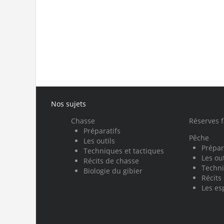
Nos sujets
Chasse
Réserves 
Préparatifs
Pêche
Les outils
Prépar
Techniques et tactiques
Les out
Récits de chasse
Techni
Biologie du gibier
Récits
Les es