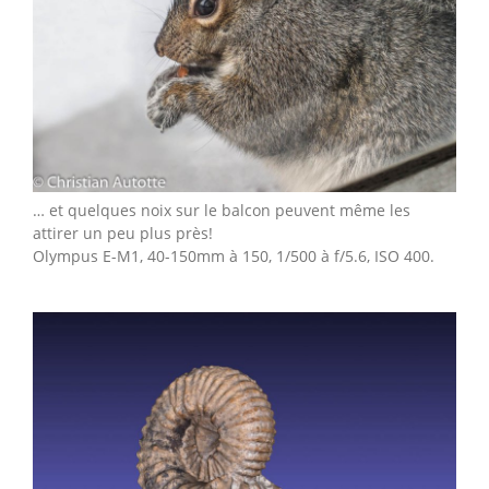
… et quelques noix sur le balcon peuvent même les
attirer un peu plus près!
Olympus E-M1, 40-150mm à 150, 1/500 à f/5.6, ISO 400.