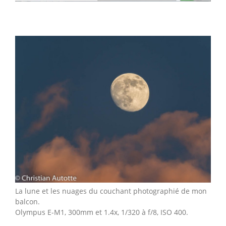
La lune et les nuages du couchant photographié de mon
balcon.
Olympus E-M1, 300mm et 1.4x, 1/320 à f/8, ISO 400.