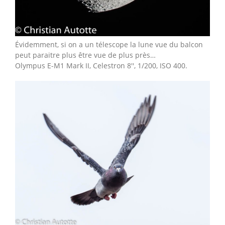
Évidemment, si on a un télescope la lune vue du balcon
peut paraitre plus être vue de plus près…
Olympus E-M1 Mark II, Celestron 8'', 1/200, ISO 400.