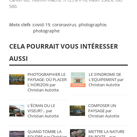
500.
Mots clefs :
covid-19
,
coronavirus
,
photographie
,
photographe
CELA POURRAIT VOUS INTÉRESSER
AUSSI
PHOTOGRAPHIER LE
LE SYNDROME DE
PAYSAGE: OÙ PLACER
L'EQUIPEMENT par
L'HORIZON par
Christian Autotte
Christian Autotte
L'ÉCRAN OU LE
COMPOSER UN
VISEUR?... par
PAYSAGE par
Christian Autotte
Christian Autotte
QUAND TOMBE LA
METTRE LA NATURE
FOUDRE par Christian
EN BOITE… par