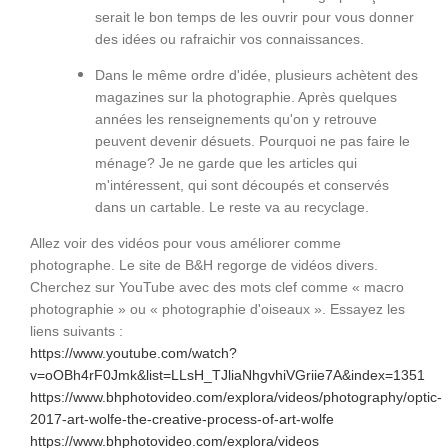
serait le bon temps de les ouvrir pour vous donner
des idées ou rafraichir vos connaissances.
Dans le même ordre d'idée, plusieurs achètent des
magazines sur la photographie. Après quelques
années les renseignements qu'on y retrouve
peuvent devenir désuets. Pourquoi ne pas faire le
ménage? Je ne garde que les articles qui
m'intéressent, qui sont découpés et conservés
dans un cartable. Le reste va au recyclage.
Allez voir des vidéos pour vous améliorer comme
photographe. Le site de B&H regorge de vidéos divers.
Cherchez sur YouTube avec des mots clef comme « macro
photographie » ou « photographie d'oiseaux ».
Essayez les
liens suivants :
https://www.youtube.com/watch?
v=oOBh4rF0Jmk&list=LLsH_TJliaNhgvhiVGriie7A&index=1351
https://www.bhphotovideo.com/explora/videos/photography/optic-
2017-art-wolfe-the-creative-process-of-art-wolfe
https://www.bhphotovideo.com/explora/videos