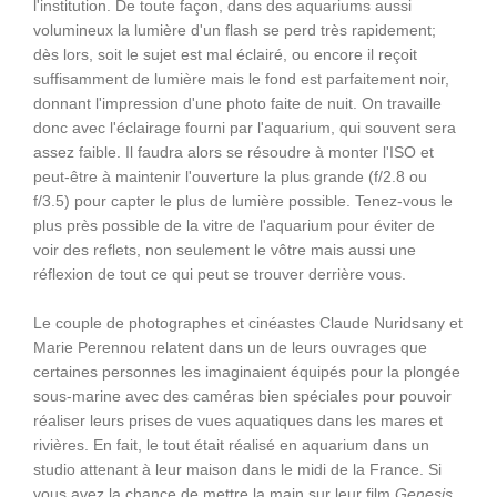
l'institution. De toute façon, dans des aquariums aussi
volumineux la lumière d'un flash se perd très rapidement;
dès lors, soit le sujet est mal éclairé, ou encore il reçoit
suffisamment de lumière mais le fond est parfaitement noir,
donnant l'impression d'une photo faite de nuit. On travaille
donc avec l'éclairage fourni par l'aquarium, qui souvent sera
assez faible. Il faudra alors se résoudre à monter l'ISO et
peut-être à maintenir l'ouverture la plus grande (f/2.8 ou
f/3.5) pour capter le plus de lumière possible. Tenez-vous le
plus près possible de la vitre de l'aquarium pour éviter de
voir des reflets, non seulement le vôtre mais aussi une
réflexion de tout ce qui peut se trouver derrière vous.
Le couple de photographes et cinéastes Claude Nuridsany et
Marie Perennou relatent dans un de leurs ouvrages que
certaines personnes les imaginaient équipés pour la plongée
sous-marine avec des caméras bien spéciales pour pouvoir
réaliser leurs prises de vues aquatiques dans les mares et
rivières. En fait, le tout était réalisé en aquarium dans un
studio attenant à leur maison dans le midi de la France. Si
vous avez la chance de mettre la main sur leur film
Genesis