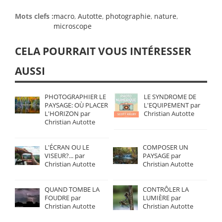
Mots clefs :
macro
,
Autotte
,
photographie
,
nature
,
microscope
CELA POURRAIT VOUS INTÉRESSER
AUSSI
PHOTOGRAPHIER LE
LE SYNDROME DE
PAYSAGE: OÙ PLACER
L'EQUIPEMENT par
L'HORIZON par
Christian Autotte
Christian Autotte
L'ÉCRAN OU LE
COMPOSER UN
VISEUR?... par
PAYSAGE par
Christian Autotte
Christian Autotte
QUAND TOMBE LA
CONTRÔLER LA
FOUDRE par
LUMIÈRE par
Christian Autotte
Christian Autotte