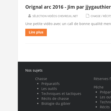
Orignal arc 2016 - Jim par jjygauthier
/
SÉLECTION VIDÉOS CHEVREUIL.NET
CHASSE
RÉCIT
Une petite vidéo avec un call de bonne qualité menan
Lire plus
Nos sujets
Chasse
Réserves 
Préparatifs
Pêche
Les outils
Prépar
Techniques et tactiques
Les out
Récits de chasse
Techni
Biologie du gibier
Récits