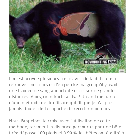
Il m'est arrivée plusieurs fois d'avoir de la difficulté à
retrouver mes ours et d'en perdre malgré qu'il y avait
une trainée de sang abondante et ce, sur de grandes
distances. Alors, un miracle arriva ! Un ami me parla
d'une méthode de tir efficace qui fit que je n'ai plus
jamais douter de la capacité de récolter mon ours.
Nous l'appelons la croix. Avec l'utilisation de cette
méthode, rarement la distance parcourue par une bête
tirée dépasse 100 pieds et à 90 %, les bêtes ont été tiré à