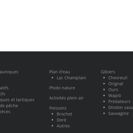
fauniques
Plan d'eau
Gibiers
Lac Champlain
Chevreuil
Orignal
atifs
Photo nature
Ours
ils
Wapiti
Activités plein air
ques et tactiques
Prédateurs
 de pêche
Dindon sau
Poissons
pèces
Sauvagine
Brochet
Doré
Autres