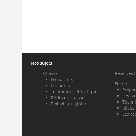
Nos sujets
Chasse
Réserves 
Préparatifs
Pêche
Les outils
Prépar
Techniques et tactiques
Les out
Récits de chasse
Techni
Biologie du gibier
Récits
Les es