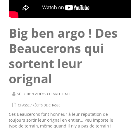
Big ben argo ! Des
Beaucerons qui
sortent leur
orignal
SÉLECTION VIDÉOS CHEVREUIL.NET
/
CHASSE
RÉCITS DE CHASSE
Ces Beaucerons font honneur à leur réputation de
toujours sortir leur orignal en entier... Peu importe le
type de terrain, même quand il n'y a pas de terrain !