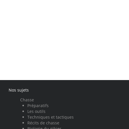
Nos sujets
Chasse
Préparatifs
Les outils
Techniques et tactiques
Récits de chasse
Biologie du gibier