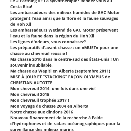
Le « Earthing »? La sylvothérapie? Rendez vous au
Costa Rica!
Les ambassadeurs des milieux humides de GAC Motor
protègent l'eau ainsi que la flore et la faune sauvages
de Hoh Xil
Les ambassadeurs Wetland de GAC Motor préservent
l'eau et la faune dans la région du Hoh Xil
Les lignes d'odeurs, vous connaissez?
Les préparatifs d'avant-chasse : un «MUST» pour une
chasse au chevreuil réussie !
Ma chasse 2010 dans le centre-sud des États-unis ! Un
souvenir inoubliable.
Ma chasse au Wapiti en Alberta (septembre 2011)
MISE À JOUR ET “STACKING” FAÇON OLYMPUS de
CHRISTIAN AUTOTTE
Mon chevreuil 2014, une fois dans une vie!
Mon chevreuil 2015
Mon chevreuil trophée 2017 !
Mon voyage de chasse 2004 en Alberta
Notre chasse aux dindons 2016
Nouveau financement de la recherche à l'aide
d'hydrophones et de radars océanographiques pour la
surveillance des milieux marins