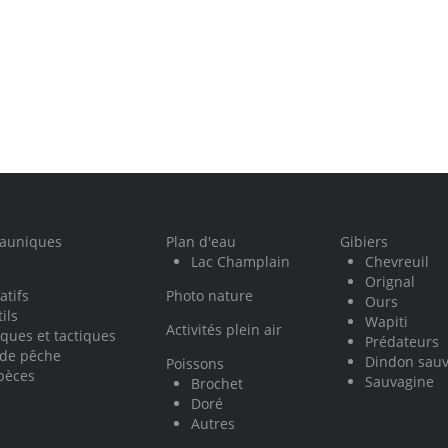
fauniques
Plan d'eau
Gibiers
Lac Champlain
Chevreuil
Orignal
atifs
Photo nature
Ours
ils
Wapiti
Activités plein air
ques et tactiques
Prédateurs
 de pêche
Dindon sau
Poissons
pèces
Sauvagine
Brochet
Doré
Autres