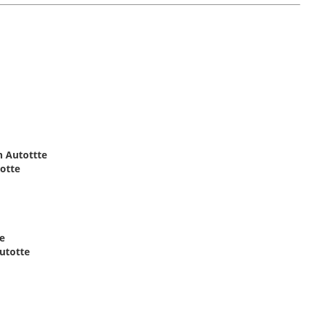
 Autottte
otte
e
Autotte