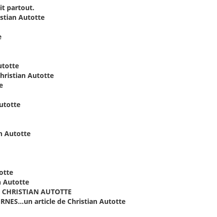
it partout.
tian Autotte
e
utotte
ristian Autotte
e
utotte
 Autotte
otte
 Autotte
e CHRISTIAN AUTOTTE
S…un article de Christian Autotte