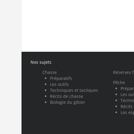
Nos sujets
Chasse
Réserves 
Préparatifs
Pêche
Les outils
Prépar
Techniques et tactiques
Les out
Récits de chasse
Techni
Biologie du gibier
Récits
Les es