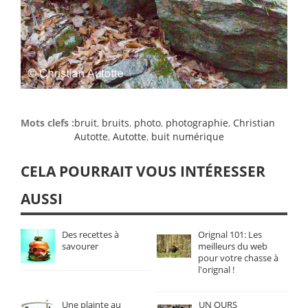
Mots clefs :
bruit
,
bruits
,
photo
,
photographie
,
Christian
Autotte
,
Autotte
,
buit numérique
CELA POURRAIT VOUS INTÉRESSER
AUSSI
Des recettes à
Orignal 101: Les
savourer
meilleurs du web
pour votre chasse à
l'orignal !
Une plainte au
UN OURS