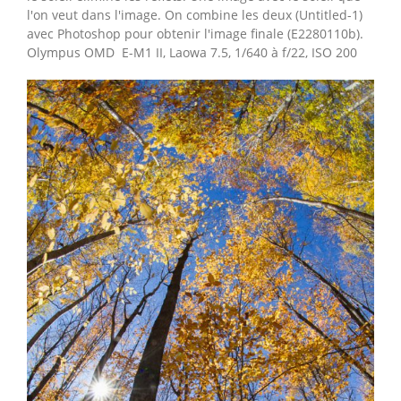
l'on veut dans l'image. On combine les deux (Untitled-1)
avec Photoshop pour obtenir l'image finale (E2280110b).
Olympus OMD E-M1 II, Laowa 7.5, 1/640 à f/22, ISO 200