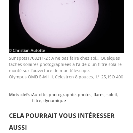
Sunspots1708211-2 : A ne pas faire chez soi… Quelques
taches solaires photographiées à l'aide d'un filtre solaire
monté sur l'ouverture de mon télescope.
Olympus OMD E-M1 II, Celestron 8 pouces, 1/125, ISO 400
Mots clefs :
Autotte
,
photographie
,
photos
,
flares
,
soleil
,
filtre
,
dynamique
CELA POURRAIT VOUS INTÉRESSER
AUSSI