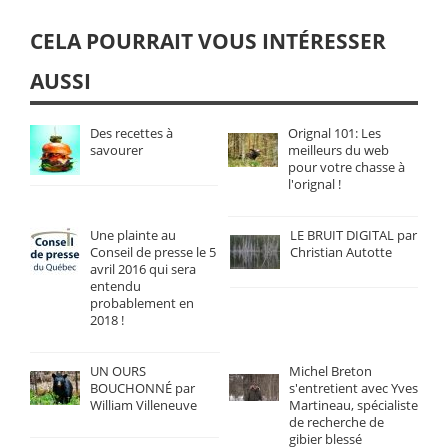
CELA POURRAIT VOUS INTÉRESSER
AUSSI
Des recettes à
Orignal 101: Les
savourer
meilleurs du web
pour votre chasse à
l'orignal !
Une plainte au
LE BRUIT DIGITAL par
Conseil de presse le 5
Christian Autotte
avril 2016 qui sera
entendu
probablement en
2018 !
UN OURS
Michel Breton
BOUCHONNÉ par
s'entretient avec Yves
William Villeneuve
Martineau, spécialiste
de recherche de
gibier blessé