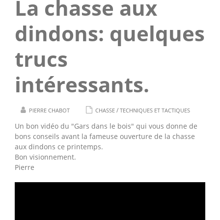
La chasse aux
dindons: quelques
trucs
intéressants.
/
PIERRE CHABOT
CHASSE
TECHNIQUES ET TACTIQUES
Un bon vidéo du "Gars dans le bois" qui vous donne de
bons conseils avant la fameuse ouverture de la chasse
aux dindons ce printemps.
Bon visionnement.
Pierre