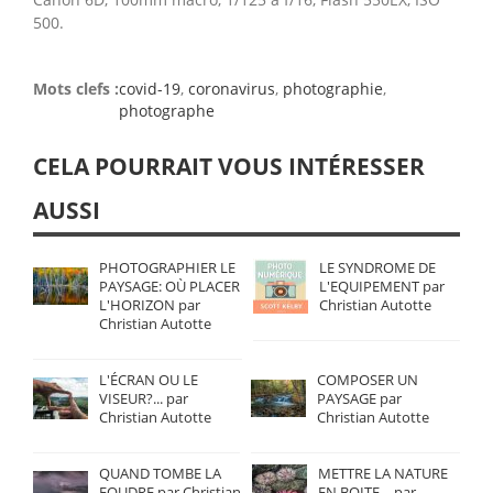
500.
Mots clefs :
covid-19
,
coronavirus
,
photographie
,
photographe
CELA POURRAIT VOUS INTÉRESSER
AUSSI
PHOTOGRAPHIER LE
LE SYNDROME DE
PAYSAGE: OÙ PLACER
L'EQUIPEMENT par
L'HORIZON par
Christian Autotte
Christian Autotte
L'ÉCRAN OU LE
COMPOSER UN
VISEUR?... par
PAYSAGE par
Christian Autotte
Christian Autotte
QUAND TOMBE LA
METTRE LA NATURE
FOUDRE par Christian
EN BOITE… par