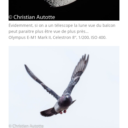
Évidemment, si on a un télescope la lune vue du balcon
peut paraitre plus être vue de plus près…
Olympus E-M1 Mark II, Celestron 8'', 1/200, ISO 400.