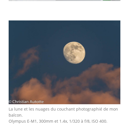
La lune et les nuages du couchant photographié de mon
balcon.
Olympus E-M1, 300mm et 1.4x, 1/320 à f/8, ISO 400.