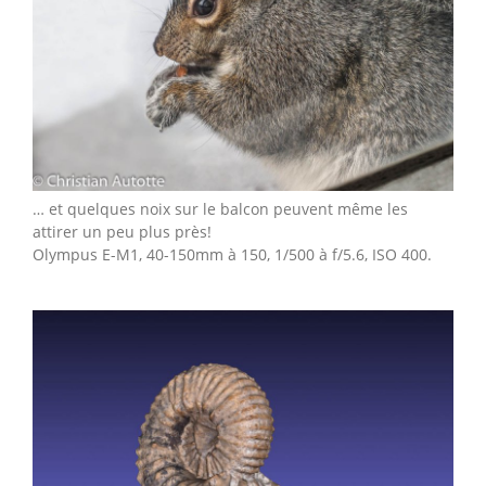
… et quelques noix sur le balcon peuvent même les
attirer un peu plus près!
Olympus E-M1, 40-150mm à 150, 1/500 à f/5.6, ISO 400.