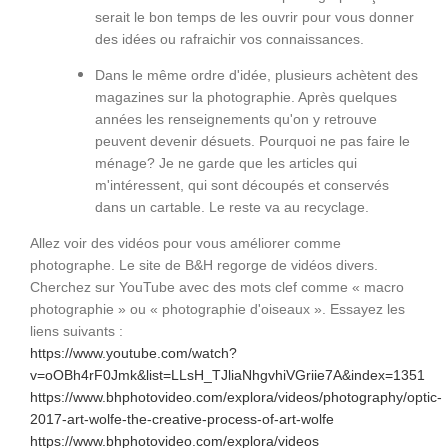
serait le bon temps de les ouvrir pour vous donner
des idées ou rafraichir vos connaissances.
Dans le même ordre d'idée, plusieurs achètent des
magazines sur la photographie. Après quelques
années les renseignements qu'on y retrouve
peuvent devenir désuets. Pourquoi ne pas faire le
ménage? Je ne garde que les articles qui
m'intéressent, qui sont découpés et conservés
dans un cartable. Le reste va au recyclage.
Allez voir des vidéos pour vous améliorer comme
photographe. Le site de B&H regorge de vidéos divers.
Cherchez sur YouTube avec des mots clef comme « macro
photographie » ou « photographie d'oiseaux ».
Essayez les
liens suivants :
https://www.youtube.com/watch?
v=oOBh4rF0Jmk&list=LLsH_TJliaNhgvhiVGriie7A&index=1351
https://www.bhphotovideo.com/explora/videos/photography/optic-
2017-art-wolfe-the-creative-process-of-art-wolfe
https://www.bhphotovideo.com/explora/videos