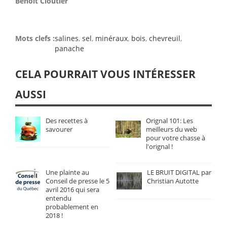
Benoît Cloutier
Mots clefs :
salines
,
sel
,
minéraux
,
bois
,
chevreuil
,
panache
CELA POURRAIT VOUS INTÉRESSER
AUSSI
Des recettes à
Orignal 101: Les
savourer
meilleurs du web
pour votre chasse à
l'orignal !
Une plainte au
LE BRUIT DIGITAL par
Conseil de presse le 5
Christian Autotte
avril 2016 qui sera
entendu
probablement en
2018 !