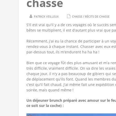
chasse
/
PATRICK VEILLEUX
CHASSE
RÉCITS DE CHASSE
S'il est vrai qu'il y a de ces voyages où le succès 
bêtes se multiplient, il est d'autant plus vrai que p
Récemment, j'ai eu la chance de participer à un voya
rendez-vous à chaque instant. Chasser avec eux est 
par-dessus tout, ils m'endurent ha ha ha !
Bien que ce voyage fût des plus amusant et m'a rem
très difficile, vraiment difficile. On va dire les vr
chaque jour, il n'y a pas beaucoup de gibiers qui s
de déplacement qu'ils font. Quand les membres du 
c'est qu'il fait chaud. J'ai même fait une expéditio
soirée, mais quand même !
Un déjeuner brunch préparé avec amour sur le feu d
ce soit sur la coche) :