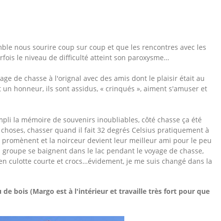
semble nous sourire coup sur coup et que les rencontres avec les
arfois le niveau de difficulté atteint son paroxysme…
ge de chasse à l'orignal avec des amis dont le plaisir était au
un honneur, ils sont assidus, « crinqués », aiment s'amuser et
pli la mémoire de souvenirs inoubliables, côté chasse ça été
aies choses, chasser quand il fait 32 degrés Celsius pratiquement à
e promènent et la noirceur devient leur meilleur ami pour le peu
groupe se baignent dans le lac pendant le voyage de chasse,
n en culotte courte et crocs…évidement, je me suis changé dans la
e bois (Margo est à l'intérieur et travaille très fort pour que