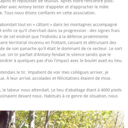
sapins et repousses de feuillus. Après notre rencontre post-
ler avec Antony tenter d'appeler et d'approcher le mâle
e. Tous nous étions confiants en cette association.
abondait tout en « câllant » dans les montagnes accompagné
enfin ce qu'il cherchait dans sa progression : des signes frais
oin de cet endroit que l'individu à la défense proéminente
aire territorial inconnu en frottant, cassant et détruisant des
de de son panache qu'il était le dominant de ce secteur. Le sort
que. Un tir parfait d'Antony fendait le silence tandis que le
ondrer à quelques pas d'où l'impact avec le boulet avait eu lieu.
ndais le tir. Impatient de voir mes collègues arriver, je
. À leur arrivé, accolades et félicitations étaient de mise.
t, le labeur nous attendait. Le lieu d'abattage étant à 4000 pieds
ssinaient devant nous. Habitués à ce genre de situation, nous