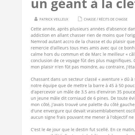
un géant à la cle
/
PATRICK VEILLEUX
CHASSE
RÉCITS DE CHASSE
Cette année, après plusieurs années d'absence dans 
addiction en allant chasser rien de moins que l'or
Nemrod autant accro de la chasse et du plaisir que m
remercie d'ailleurs tous mes amis avec qui ce bonhe
calme hors du commun et de Marc le meilleur « câlle
conclusion de ce voyage fût des plus magnifiques. Ce
mon plaisir n'en fût pas moindre, au contraire, j'ét
Chassant dans un secteur classé « aventure » dû à s
notre équipe que de mettre la barre à 45 à 50 pouce
d'apercevoir un mâle de 3.5 ans d'environ 35 pouce
un jeune mâle dit corniaud de 6 pines. De toute évi
mon côté, j'avais trouvé une palette du côté gauche.
d'une envergure qui devait vraisemblabement oscill
aucun signe frais pouvant me mener à l'objectif ne
C'est le 4e jour que le destin fut scellé. En ce ma