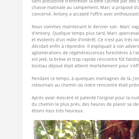
sans possibilité d'entrevoir la bête cachée par des 
chasse matinale au campement, Marc a proposé d'al
concerné. Antony a accepté l'offre avec enthousiast
Nous sommes maintenant le dernier soir. Marc vag
d'Antony. Quelque temps plus tard, Marc apercevait 
et évidents d'un mâle d'intérêt. Ce n'est pas très l
décidait enfin à répondre. Il expliquait à son advers
aglomérations de régénérescences forestières à l'ai
est jeté, la brève et trop rapide rencontre fût fatidi
bestiau déjoué était atteint mortellement pour s'eff
Pendant ce temps, à quelques montagnes de là, j'ente
retournais au chemin où notre rencontre était prévue
Après avoir éviscéré et palenté l'orignal pour la nui
du chemin le plus près, des heures de plaisir se de
étions tous très heureux.