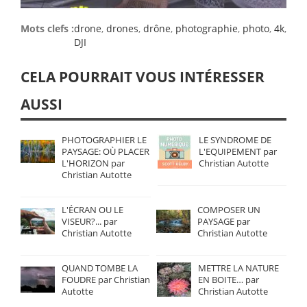
Mots clefs :
drone
,
drones
,
drône
,
photographie
,
photo
,
4k
,
DJI
CELA POURRAIT VOUS INTÉRESSER
AUSSI
PHOTOGRAPHIER LE
LE SYNDROME DE
PAYSAGE: OÙ PLACER
L'EQUIPEMENT par
L'HORIZON par
Christian Autotte
Christian Autotte
L'ÉCRAN OU LE
COMPOSER UN
VISEUR?... par
PAYSAGE par
Christian Autotte
Christian Autotte
QUAND TOMBE LA
METTRE LA NATURE
FOUDRE par Christian
EN BOITE… par
Autotte
Christian Autotte