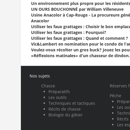
Un environnement plus propre pour les résidents 
UN OURS BOUCHONNÉ par William Villeneuve
Usine Anacolor à Cap-Rouge - La procureure géné
Anacolor
Utiliser les faux grattages : Choisir le bon empl
Utiliser les faux grattages : Pourquoi?
Utiliser les faux grattages : Quand et comment ?
Vic&Lambert en nomination pour le condo de l'
Voulez-vous récolter un gros buck? Jouez les pou
«Réflexions matinales» d'un chasseur de dindon.
Nos sujets
Chasse
Réserves 
Préparatifs
Pêche
Les outils
Prépar
Techniques et tactiques
Les out
Récits de chasse
Techni
Biologie du gibier
Récits
Les es