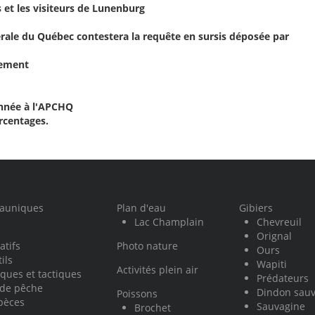
et les visiteurs de Lunenburg
rale du Québec contestera la requête en sursis déposée par
acement
année à l'APCHQ
rcentages.
fauniques
Plan d'eau
Gibiers
Lac Champlain
Chevreuil
Orignal
atifs
Photo nature
Ours
ils
Wapiti
Activités plein air
ques et tactiques
Prédateurs
 de pêche
Dindon sau
Poissons
pèces
Sauvagine
Brochet