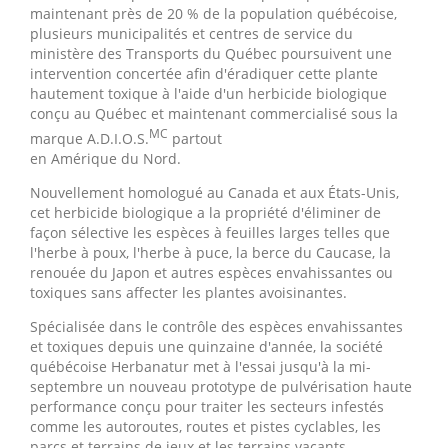
maintenant près de 20 % de la population québécoise,
plusieurs municipalités et centres de service du
ministère des Transports du Québec poursuivent une
intervention concertée afin d'éradiquer cette plante
hautement toxique à l'aide d'un herbicide biologique
conçu au Québec et maintenant commercialisé sous la
MC
marque A.D.I.O.S.
partout
en Amérique du Nord.
Nouvellement homologué au
Canada
et aux États-Unis,
cet herbicide biologique a la propriété d'éliminer de
façon sélective les espèces à feuilles larges telles que
l'herbe à poux, l'herbe à puce, la berce du Caucase, la
renouée du Japon et autres espèces envahissantes ou
toxiques sans affecter les plantes avoisinantes.
Spécialisée dans le contrôle des espèces envahissantes
et toxiques depuis une quinzaine d'année, la société
québécoise Herbanatur met à l'essai jusqu'à la mi-
septembre un nouveau prototype de pulvérisation haute
performance conçu pour traiter les secteurs infestés
comme les autoroutes, routes et pistes cyclables, les
parcs et terrains de jeux et les terrains vacants