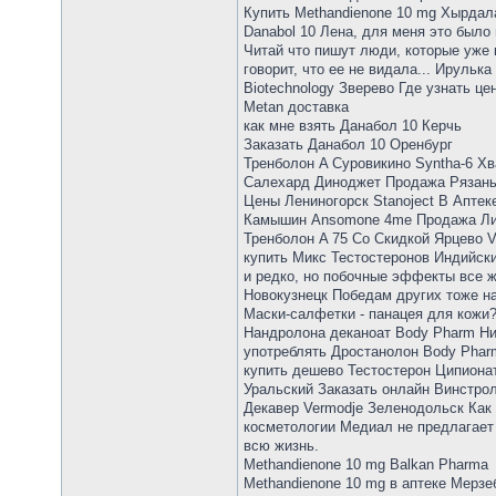
Купить Methandienone 10 mg Хырдал
Danabol 10 Лена, для меня это был
Читай что пишут люди, которые уже 
говорит, что ее не видала... Ирулька
Biotechnology Зверево Где узнать ц
Metan доставка
как мне взять Данабол 10 Керчь
Заказать Данабол 10 Оренбург
Тренболон A Суровикино Syntha-6 Хв
Салехард Диноджет Продажа Рязань M
Цены Лениногорск Stanoject В Апте
Камышин Ansomone 4me Продажа Лив
Тренболон A 75 Со Скидкой Ярцево V
купить Микс Тестостеронов Индийски
и редко, но побочные эффекты все ж
Новокузнецк Победам других тоже на
Маски-салфетки - панацея для кожи? 
Нандролона деканоат Body Pharm Ни
употреблять Дростанолон Body Pharm
купить дешево Тестостерон Ципионат
Уральский Заказать онлайн Винстрол 
Декавер Vermodje Зеленодольск Как
косметологии Медиал не предлагает 
всю жизнь.
Methandienone 10 mg Balkan Pharma
Methandienone 10 mg в аптеке Мерзе