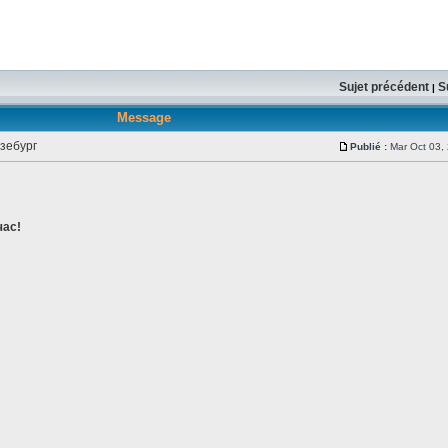
Sujet précédent
S
|
Message
зебург
Publié :
Mar Oct 03,
час!