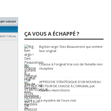
ujet suivant
ÇA VOUS A ÉCHAPPÉ ?
 2023 7:06 pm
Big ben argo ! Des Beaucerons qui sortent
leur orignal
Chasse à l'orignal Vrai son de femelle non
réceptive
APPROCHE STRATÉGIQUE D'UN NOUVEAU
SECTEUR DE CHASSE À L'ORIGNAL par
Charles Henri-Dorris
Le mystère de l'ours noir