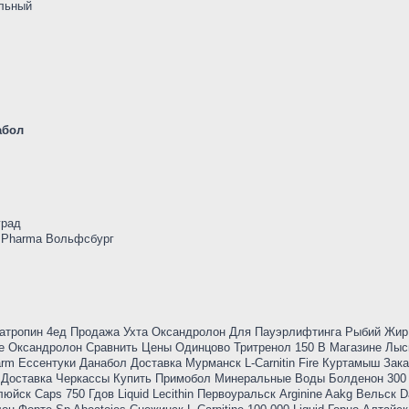
альный
абол
град
 Pharma Вольфсбург
атропин 4ед Продажа Ухта Оксандролон Для Пауэрлифтинга Рыбий Жир
ое Оксандролон Сравнить Цены Одинцово Тритренол 150 В Магазине Лы
rm Ессентуки Данабол Доставка Мурманск L-Carnitin Fire Куртамыш Зака
f Доставка Черкассы Купить Примобол Минеральные Воды Болденон 300
йск Caps 750 Гдов Liquid Lecithin Первоуральск Arginine Aakg Вельск D