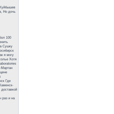
 Куйбышев
а, Но дочь
бол 100
внить
На Сушку
осибирск
ак я могу
солье Хотя
boratories
с-Мартан
 цене
к
нск Где
Каменск-
с доставкой
 раз и на