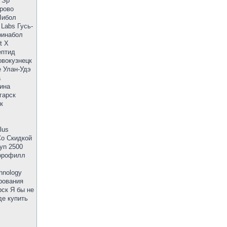
 Sp
ерово
Либол
Labs Гусь-
ринабол
t X
ептид
овокузнецк
e Улан-Удэ
а
ина
гарск
к
lus
Со Скидкой
yn 2500
лорофилл
hnology
рования
рск Я бы не
де купить