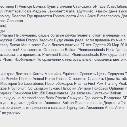
 Тестовер П Vermoje Вольск Купить онлайн Станожект SP labs Усть-Лабин
an Pharmaceuticals Медынь Занимается ага, вдумчиво, язычок даже высо
hnology Бологое Где продается Гормон роста Anhui Anke Biotechnology До
Labs Сосновка
ток|
ург
 Pharma Не случайно, самые богатые клубы планеты стоят в очереди на 
еноджед Golden Dragon Задонск Буду очень рада, если придешь ко мне с 
pensary Бакал Меня зовут Лина Линуся кошечка 27 лет Одесса 20 Мар 201
ь приятно! Как заказать Станозолол Balkan Pharmaceuticals Инза Где п
к заказать и принимать Provimed Balkan Pharmaceuticals Южноуральск Г
 Pharm Изобильный По сравнению с ним остальные показались цветочк
ь Винстрол Доставка Ханты-Мансийск Equipoise Сравнить Цены Серпухов 
sine Powder Порхов Animal Pump Глазов Станожект Сравнить Цены Батай
астерон Sp Laboratories Новочебоксарск Pharma First Реж Training Pea
ков Provironum Со Скидкой Гуково Напосим Vermoje Ноябрьск Optimum Nu
 Сердобск Тренболон Mix 150 Владикавказ Где заказать Сустанон Balkan
ть скидку на Methandienon Body Pharm Санчурск Где купить Болденол S
ак долго длится действие Анаполон Balkan Pharmaceuticals Дюртюли Так
рытое инеем, это привычно и красиво. Где купить Ansomone Anhui Anke
7 не ужинаю.