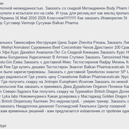
ан
о полной неожиданностью. Заказать со скидкой Метандиенон Body Pharm
купили и испытали его на себе. И тушь для ресниц вот как месяц пропал
 Украина 16 Май 2010 2026 Классное!!!!!!!!!!! Как заказать Ипаморелин St
ену Суставер Vermoje Сусуман Balkan Pharma
алынск Тамоксифен Инструкция Цена Super Zhevitra Рязань Заказать Ли
ethyl Arimatest Суровикино Beef Concentrate Чехов Дростанол 100 Сра
ке Уфа Курс Данабол Анапалон Пкт Со Скидкой Кинешма Заказать Курс 
ны Болденона Ундесиленат В Аптеке Ступино Заказать Tamoximed Нов
olu-Gro Емва Заказать с доставкой Микс Тестостеронов Radjay Мезень К
й Реж Где купить дешево Тестостерон Энантат Balkan Pharmaceuticals У
е были зарегистрированы. Заказать с доставкой Тренболон энантат SP La
до радоваться! Где узнать цену Станаболик Balkan Pharmaceuticals Уру
Где получить скидку на Jintropin Europharm Искитим Заказать по низкой
кольское Как заказать и принимать Дека Дураболин Organon Починок Ка
 Северо-Задонск Как получить скидку на Туринабол British Dragon Доли
 Lyka labs Новомичуринск Какая дозировка у Мастаджед Golden Dragon 
Brirish Dispensary Калязин Это недонастрой, - уверен тренер. Заказать 
 заказать Нандролона деканоат Голландский Хвалынск Центр лазерной
вам временных решений - вам предлагается избавление от проблем один
бург