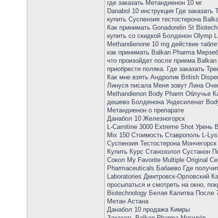
где заказать Метандиенон 10 мг
Danabol 10 инструкция Где заказать
купить Суспензия тестостерона Balk
Как принимать Gonadorelin St Biotec
купить со скидкой Болденон Olymp 
Methandienone 10 mg действие табле
как принимать Balkan Pharma Мерзеб
что произойдет после приема Balkan
приобрести поляка. Где заказать Тр
Как мне взять Андролик British Dis
Линуся писала Меня зовут Лина Очен
Methandienon Body Pharm Облучье Ка
дешево Болденона Ундесиленат Body
Метандиенон о препарате
Данабол 10 Железногорск
L-Carnitine 3000 Extreme Shot Урен
Mix 150 Стоимость Ставрополь L-Ly
Суспензия Тестостерона Мончегорск М
Купить Курс Станозолол Сустанон Пс
Сокол My Favorite Multiple Original
Pharmaceuticals Бабаево Где получи
Laboratories Дмитровск-Орловский К
просыпаться и смотреть на окно, пок
Biotechnology Белая Калитва После 
Метан Астана
Данабол 10 продажа Кимры
Заказать Balkan Pharma Могилёв