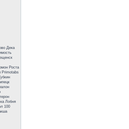
ово Дека
имость
вещенск
рмон Роста
 Primotabs
Губкин
ипецк
палон
о
терон
вка Лобня
ол 100
акша