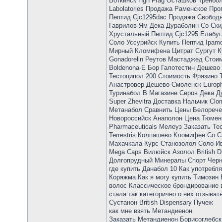
Воткинск Hgh Frag Осташков Тренболо
Labolatories Продажа Раменское Проп
Пептид Cjc1295dac Продажа Свободн
Гаврилов-Ям Дека Дураболин Со Ски
Хрустальный Пептид Cjc1295 Елабуг
Соло Уссурийск Купить Пептид Ipamo
Мирный Кломифена Цитрат Сургут К
Gonadorelin Реутов Мастаджед Стои
Boldenona-E Бор Галотестин Дешево 
Тестоципол 200 Стоимость Фрязино 
Анастровер Дешево Смоленск Europh
Туринабол В Магазине Серов Дека Ду
Super Zhevitra Доставка Нальчик C
Метанабол Сравнить Цены Белоречен
Новороссийск Анаполон Цена Тюмен
Pharmaceuticals Мелеуз Заказать Те
Terrestris Колпашево Кломифен Со 
Махачкала Курс Станозолол Соло Ива
Mega Caps Вилюйск Азолол British 
Долгопрудный Минералы Спорт Черн
где купить Данабол 10 Как употребля
Коряжма Как я могу купить Tимозин 
волос Классическое брондирование в
стала так категорично о них отзыват
Сустанон British Dispensary Пучеж
как мне взять Метандиенон
Заказать Метандиенон Борисоглебск