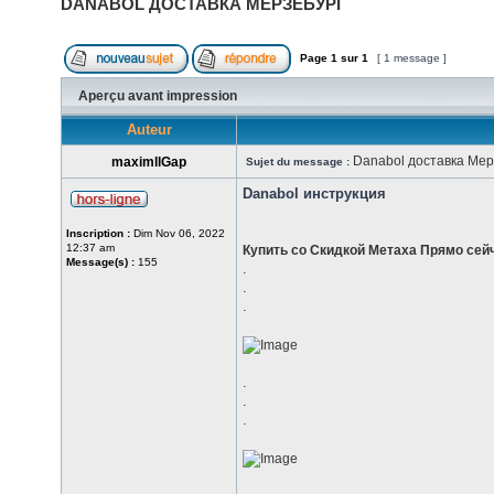
DANABOL ДОСТАВКА МЕРЗЕБУРГ
Page
1
sur
1
[ 1 message ]
Aperçu avant impression
Auteur
Danabol доставка Мер
maximllGap
Sujet du message :
Danabol инструкция
Inscription :
Dim Nov 06, 2022
12:37 am
Купить со Скидкой Метаха Прямо сей
Message(s) :
155
.
.
.
.
.
.