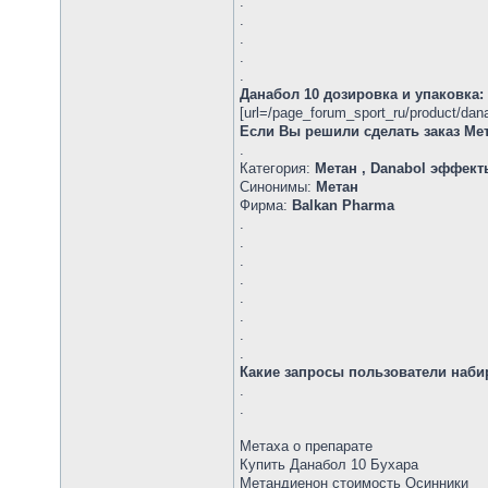
.
.
.
.
.
Данабол 10 дозировка и упаковка:
[url=/page_forum_sport_ru/product/da
Если Вы решили сделать заказ Мет
.
Категория:
Метан , Danabol эффект
Синонимы:
Метан
Фирма:
Balkan Pharma
.
.
.
.
.
.
.
.
Какие запросы пользователи набир
.
.
Метаха о препарате
Купить Данабол 10 Бухара
Метандиенон стоимость Осинники