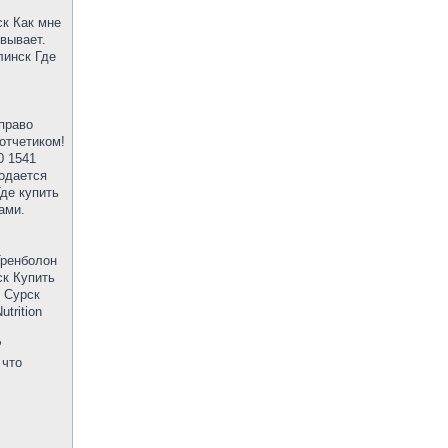
ск Как мне
вывает.
линск Где
право
отчетиком!
0 1541
родается
де купить
ами.
Тренболон
ск Купить
k Сурск
trition
P
 что