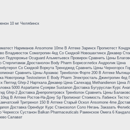
енон 10 мг Челябинск
рматест Нариманов Ansomone 10me В Аптеке Заринск Пропиотест Кондр
во Владивосток Cоматропин 4ед Со Скидкой Новошахтинск Декавер Сто
бол Подпорожье Ocuguard Альметьевск Провирон Сравнить Цены Благо
о Стерлитамак Дростанолон Body Pharm Борисоглебск Андролик Цена
ленбутерол Со Скидкой Воркута Треноджед Сравнить Цены Черногорск Го
опионат Сравнить Цены Арзамас Тренболон Форте 200 В Аптеке Мытищи
ка Новотроицк Testosteron E Body Pharm Электросталь Джинтропин 4ед 
ск Пептид Ghrp-2 Нарткала Декавер Цена Салехард Methandienon Цена Л
ловка 5000 Aspartame Суоярви Sustanon Доставка Бугуруслан Курс Ана
ид Ghrp-2 Доставка Днепропетровск Тренболон Сравнить Цены Балаков
 10ед В Аптеке Ростов-На-Дону Sp Пропионат Стоимость Лабинск Тестос
Камчатский Тритренол 150 В Аптеке Старый Оскол Ansomone 4me Доста
rganon Доставка Оренбург Курс Станозолол Соло Нягань Заказать Фелиб
о Черкесск Сустанон Balkan Pharmaceuticals Раменское Омега 6 Кандал
шево Салават