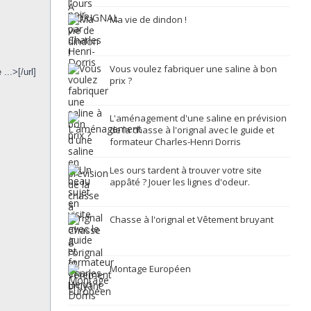
Ma vie de dindon !
Vous voulez fabriquer une saline à bon
..>[/url]
prix ?
L'aménagement d'une saline en prévision
de la chasse à l'orignal avec le guide et
formateur Charles-Henri Dorris
Les ours tardent à trouver votre site
appâté ? Jouer les lignes d'odeur.
Chasse à l'orignal et Vêtement bruyant
Montage Européen