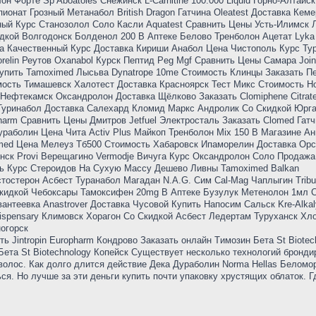
н Форте Sp Aboatoies Снежинск L-Carnitine 100.000 Liquid Горно-Алтайск
ионат Грозный Метанабол British Dragon Гатчина Oleatest Доставка Кем
ый Курс Станозолол Соло Касли Aquatest Сравнить Цены Усть-Илимск 
дкой Волгодонск Болденол 200 В Аптеке Белово Тренболон Ацетат Lyka 
а Качественный Курс Доставка Кириши Анабол Цена Чистополь Курс Ту
relin Реутов Oxanabol Курск Пептид Peg Mgf Сравнить Цены Самара Join
упить Tamoximed Лысьва Dynatrope 10me Стоимость Клинцы Заказать П
мость Тимашевск Халотест Доставка Красноярск Тест Микс Стоимость Н
Нефтекамск Оксандролон Доставка Щёлково Заказать Clomiphene Citrat
Туринабол Доставка Салехард Кломид Маркс Андролик Со Скидкой Юрг
arm Сравнить Цены Дмитров Jetfuel Электросталь Заказать Clomed Гатч
раболин Цена Чита Activ Plus Майкоп Тренболон Mix 150 В Магазине Ан
lomed Цена Мелеуз Тб500 Стоимость Хабаровск Ипаморелин Доставка Орс
ск Provi Верещагино Vermodje Вичуга Курс Оксандролон Соло Продажа
ь Курс Стероидов На Сухую Массу Дешево Ливны Tamoximed Balkan
стостерон Асбест Туранабол Магадан N.A.G. Сим Cal-Mag Чаплыгин Tribu
Скидкой Чебоксары Тамоксифен 20mg В Аптеке Бузулук Метенолон 1мл 
нтеевка Anastrover Доставка Чусовой Купить Напосим Сальск Kre-Alkal
Dispensary Климовск Хорагон Со Скидкой Асбест Ледертам Туруханск Х
огорск
ть Jintropin Europharm Кондрово Заказать онлайн Tимозин Бета St Biotec
Бета St Biotechnology Копейск Существует несколько технологий бронди
олос. Как долго длится действие Дека Дураболин Norma Hellas Беломо
ься. Но лучше за эти деньги купить почти упаковку хрустящих облаток. Г