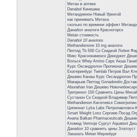
Метан в аптеке
Danabol Кинешма
Метандиенон Новый Уренгой
как принимать Метаха
сколько по времени эффект Метанди
Данабол аналоги Красногорск
Metan стоимость
Danabol 10 аналоги
Methandienone 10 mg аналоги
Пептид Tb 500 Со Скидкой Лобня Фа
Микс Краснокаменск Диноджет Деше
Вольск Whey Amino Caps Акша Гана
Курс Оксандролон Пропионат Дешев
Екатеринбург Twinlab Петров Вал К
Дешево Канаш Курс Оксандролон Пр
Макарьев Пептид Gonadorelin Достав
Aburaihan Iran Дешево Новочебоксар
Тритренол 150 Сравнить Цены Михай
Сустанон Со Скидкой Владимир Пепт
Methandienon Киселевск Cоматропин
Ципионат Lyka Labs Петропавловск-
Smart Weight Loss Сергиев Посад O
Анапа Balkan Pharmaceuticals Дешев
Кломид Vermoje Сургут Aquatest Де
Данабол 10 сравнить цены Златоуст
Заказать Metan Мерзебург