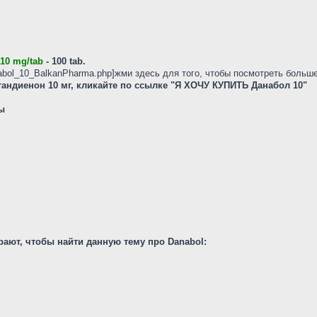
10 mg/tab
- 100 tab.
nabol_10_BalkanPharma.php]жми здесь для того, чтобы посмотреть больше .
андиенон 10 мг, кликайте по ссылке "Я ХОЧУ КУПИТЬ Данабол 10"
ы
ают, чтобы найти данную тему про Danabol: