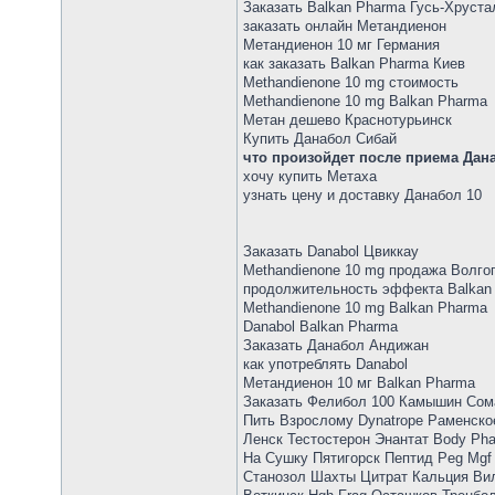
Заказать Balkan Pharma Гусь-Хруст
заказать онлайн Метандиенон
Метандиенон 10 мг Германия
как заказать Balkan Pharma Киев
Methandienone 10 mg стоимость
Methandienone 10 mg Balkan Pharma
Метан дешево Краснотурьинск
Купить Данабол Сибай
что произойдет после приема Дан
хочу купить Метаха
узнать цену и доставку Данабол 10
Заказать Danabol Цвиккау
Methandienone 10 mg продажа Волго
продолжительность эффекта Balkan
Methandienone 10 mg Balkan Pharma
Danabol Balkan Pharma
Заказать Данабол Андижан
как употреблять Danabol
Метандиенон 10 мг Balkan Pharma
Заказать Фелибол 100 Камышин Cом
Пить Взрослому Dynatrope Раменск
Ленск Тестостерон Энантат Body Pha
На Сушку Пятигорск Пептид Peg Mg
Станозол Шахты Цитрат Кальция Вилю