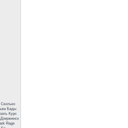
 Сколько
сьва Бады
зать Курс
 Дзержинск
ark Rage