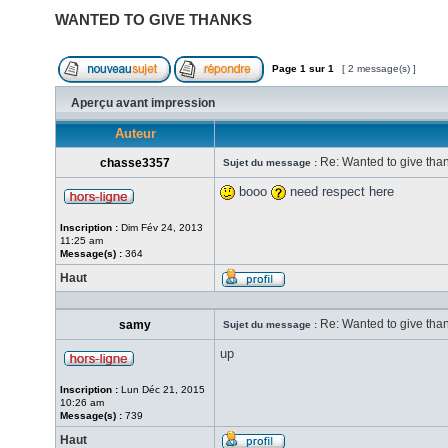
WANTED TO GIVE THANKS
Page
1
sur
1
[ 2 message(s) ]
Aperçu avant impression
Auteur
Re: Wanted to give tha
chasse3357
Sujet du message :
booo
need respect here
Inscription :
Dim Fév 24, 2013
11:25 am
Message(s) :
364
Haut
Re: Wanted to give tha
samy
Sujet du message :
up
Inscription :
Lun Déc 21, 2015
10:26 am
Message(s) :
739
Haut