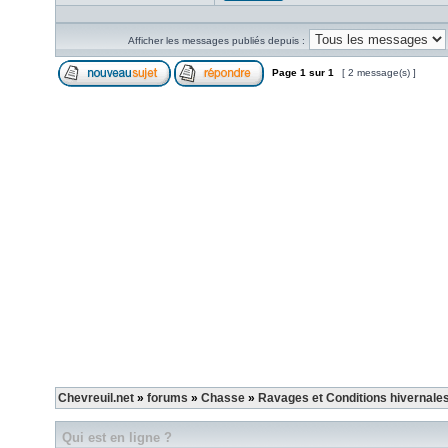
Afficher les messages publiés depuis :
Page
1
sur
1
[ 2 message(s) ]
Chevreuil.net
»
forums
»
Chasse
»
Ravages et Conditions hivernale
Qui est en ligne ?