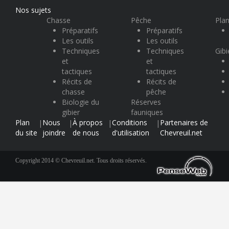
Nos sujets
Chasse
Pêche
Plan
Préparatifs
Préparatifs
Les outils
Les outils
Techniques
Techniques
Gibi
et
et
tactiques
tactiques
Récits de
Récits de
chasse
pêche
Biologie du
Réserves
gibier
fauniques
Plan
Nous
À propos
Conditions
Partenaires de
|
|
|
|
du site
joindre
de nous
d'utilisation
Chevreuil.net
Copyright 2014 © Chevreuil.net. Tous droits réservés.