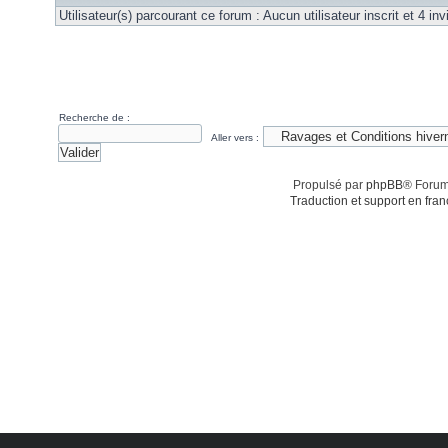
Utilisateur(s) parcourant ce forum : Aucun utilisateur inscrit et 4 invi
Recherche de :
Aller vers :
Propulsé par
phpBB
® Forum
Traduction et support en fran