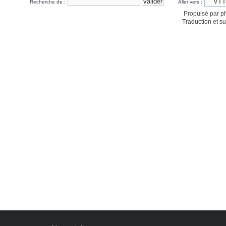
Recherche de :
Aller vers :
Propulsé par
p
Traduction et su