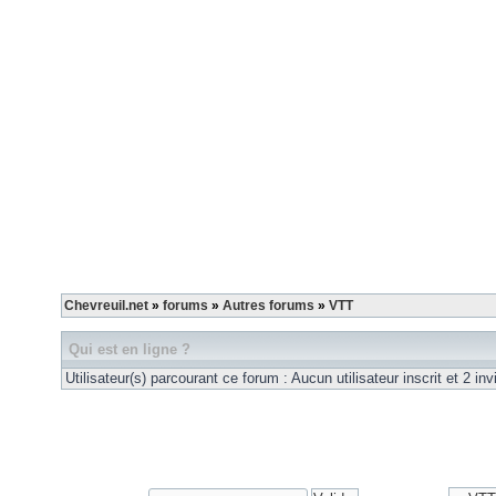
Chevreuil.net
»
forums
»
Autres forums
»
VTT
Qui est en ligne ?
Utilisateur(s) parcourant ce forum : Aucun utilisateur inscrit et 2 invi