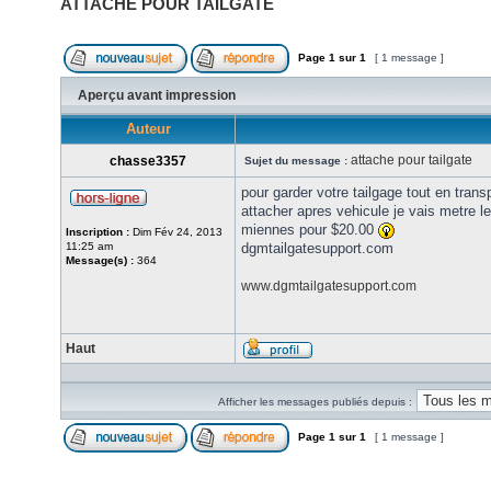
ATTACHE POUR TAILGATE
Page
1
sur
1
[ 1 message ]
Aperçu avant impression
Auteur
attache pour tailgate
chasse3357
Sujet du message :
pour garder votre tailgage tout en tran
attacher apres vehicule je vais metre le
miennes pour $20.00
Inscription :
Dim Fév 24, 2013
11:25 am
dgmtailgatesupport.com
Message(s) :
364
www.dgmtailgatesupport.com
Haut
Afficher les messages publiés depuis :
Page
1
sur
1
[ 1 message ]