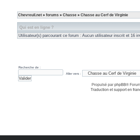
Chevreuil.net
»
forums
»
Chasse
»
Chasse au Cerf de Virginie
Qui est en ligne ?
Utilisateur(s) parcourant ce forum : Aucun utilisateur inscrit et 16 in
Recherche de :
Aller vers :
Propulsé par
phpBB
® Forum
Traduction et support en fran