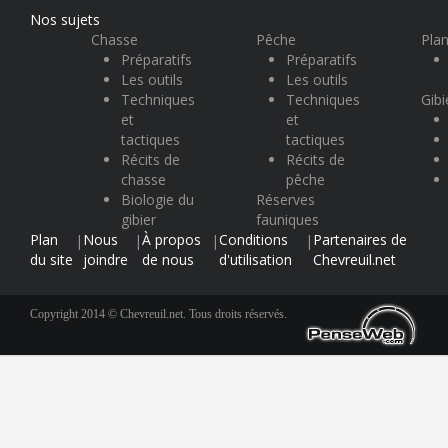
Nos sujets
Chasse
Pêche
Plan
Préparatifs
Préparatifs
Les outils
Les outils
Techniques
Techniques
Gibi
et
et
tactiques
tactiques
Récits de
Récits de
chasse
pêche
Biologie du
Réserves
gibier
fauniques
Plan
Nous
À propos
Conditions
Partenaires de
|
|
|
|
du site
joindre
de nous
d'utilisation
Chevreuil.net
Copyright 2014 © Chevreuil.net. Tous droits réservés.