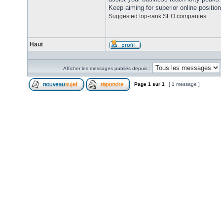
Keep aiming for superior online positio
Suggested top-rank SEO companies
Haut
Afficher les messages publiés depuis :
Page
1
sur
1
[ 1 message ]