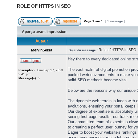
ROLE OF HTTPS IN SEO
Page
1
sur
1
[ 1 message ]
Aperçu avant impression
Auteur
Role of HTTPS in SEO
MelvinSeisa
Sujet du message :
Hey there to every dedicated online str
The vast realm of digital promotion pro
Inscription :
Dim Sep 17, 2023
2:41 pm
packed web environments to make your 
Message(s) :
2
solid SEO methods become vital.
Below are the reasons why our unique 
The dynamic web terrain is laden with 
evolutions, ensuring your portal keeps i
Our degree of expertise is absolutely 
seeing first-page results, our track rec
Our committed team of experts is alwa
to creating a perfect user journey for y
Eager to boost your website's rankings 
assist your business reach lofty peaks.