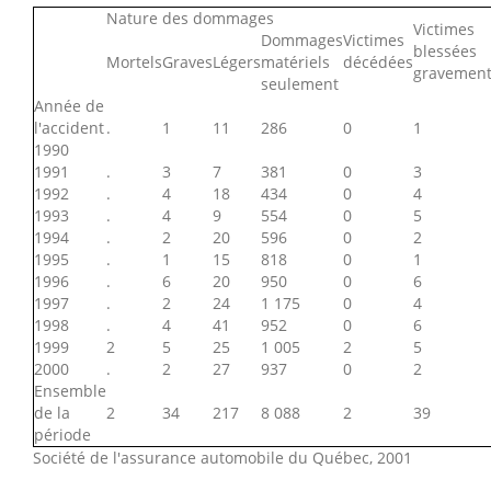
Nature des dommages
Victimes
Dommages
Victimes
blessées
Mortels
Graves
Légers
matériels
décédées
gravemen
seulement
Année de
l'accident
.
1
11
286
0
1
1990
1991
.
3
7
381
0
3
1992
.
4
18
434
0
4
1993
.
4
9
554
0
5
1994
.
2
20
596
0
2
1995
.
1
15
818
0
1
1996
.
6
20
950
0
6
1997
.
2
24
1 175
0
4
1998
.
4
41
952
0
6
1999
2
5
25
1 005
2
5
2000
.
2
27
937
0
2
Ensemble
de la
2
34
217
8 088
2
39
période
Société de l'assurance automobile du Québec, 2001