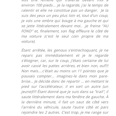
environ 100 pieds... je la regarde, j'ai le temps de
ralentir et elle ne constitue pas un danger. Je la
suis des yeux un peu plus loin et, tout d'un coup,
je vois une ombre qui bouge à ma gauche et qui
se jette littéralement devant moi.. .je freine ''AU
FOND'' et, finalement, son flag effleure le côté de
ma voiture (c'est le seul coin propre de ma
voiture).
Étant arrêtée, les genoux s'entrechoquant, je ne
repars pas immédiatement et je le regarde
s'éloigner, car, sur le coup, j'étais certaine de lui
avoir cassé les pattes arrières, et bien non, ouf!!!
Non mais....c'était au moins un 11 pointes que je
pouvais compter... imaginez-le dans mon pare-
brise... Je décide donc de repartir ... en mettant le
pied sur l'accélérateur, il en sort un autre (un
jeune)!!!! Étant donné que je suis dans sa ''trail'', il
saute littéralement dans ma fenêtre de gauche. À
la dernière minute, il fait un saut de côté vers
l'arrière du véhicule, saute l'autre côté et pars
rejoindre les 2 autres. C'est trop, je me range sur