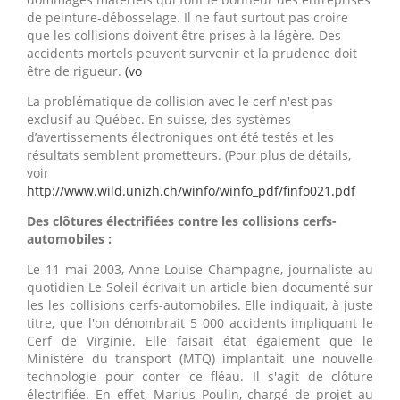
de peinture-débosselage. Il ne faut surtout pas croire
que les collisions doivent être prises à la légère. Des
accidents mortels peuvent survenir et la prudence doit
être de rigueur.
(vo
La problématique de collision avec le cerf n'est pas
exclusif au Québec. En suisse, des systèmes
d’avertissements électroniques ont été testés et les
résultats semblent prometteurs. (Pour plus de détails,
voir
http://www.wild.unizh.ch/winfo/winfo_pdf/finfo021.pdf
D
es clôtures électrifiées contre les collisions cerfs-
automobiles :
Le 11 mai 2003, Anne-Louise Champagne, journaliste au
quotidien Le Soleil écrivait un article bien documenté sur
les les collisions cerfs-automobiles. Elle indiquait, à juste
titre, que l'on dénombrait 5 000 accidents impliquant le
Cerf de Virginie. Elle faisait état également que le
Ministère du transport (MTQ) implantait une nouvelle
technologie pour conter ce fléau. Il s'agit de clôture
électrifiée. En effet, Marius Poulin, chargé de projet au