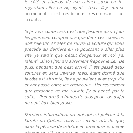
le côté et attends de me calmer....tout en les
regardant aller en zigzagant... trois ''flag'' qui se
promènent....c'est très beau et très énervant...sur
la route.
Si je vous conte ceci, c'est que j'espère qu'un jour
les gens vont comprendre que dans ces zones, on
doit ralentir. Arrêtez de suivre la voiture qui vous
précède au derrière en le poussant à aller plus
vite. Je savais que c'était dangereux et moi, j'ai
ralenti...sinon j'aurais sûrement frapper le 2e. De
plus, pendant que c'est arrivé, il est passé deux
voitures en sens inverse. Mais, étant donné que
la côte est abrupte, ils ne pouvaient aller trop vite
et ont passé entre les chevreuils. Heureusement
que personne ne me suivait. J'y ai pensé par la
suite... Prendre 3 minutes de plus pour son trajet
ne peut être bien grave.
Dernière information: un ami qui est policier à la
Sûreté du Québec dans ce secteur m'a dit que,
dans la période de octobre et novembre, et même
décembre, s'il n'y a pas encore de neige ou peu,