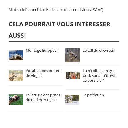
Mots clefs :
accidents de la route
,
collisions
,
SAAQ
CELA POURRAIT VOUS INTÉRESSER
AUSSI
Montage Européen
Le call du chevreuil
Vocalisations du cerf
La récolte d'un gros
de Virginie
buck sur appât, est-
ce possible ?
La lecture des pistes
La prédation
du Cerf de Virginie