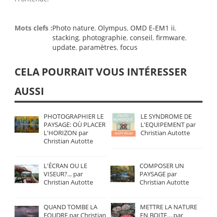
Mots clefs :
Photo nature
,
Olympus
,
OMD E-EM1 ii
,
stacking
,
photographie
,
conseil
,
firmware
,
update
,
paramètres
,
focus
CELA POURRAIT VOUS INTÉRESSER
AUSSI
PHOTOGRAPHIER LE
LE SYNDROME DE
PAYSAGE: OÙ PLACER
L'EQUIPEMENT par
L'HORIZON par
Christian Autotte
Christian Autotte
L'ÉCRAN OU LE
COMPOSER UN
VISEUR?... par
PAYSAGE par
Christian Autotte
Christian Autotte
QUAND TOMBE LA
METTRE LA NATURE
FOUDRE par Christian
EN BOITE… par