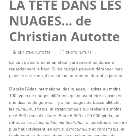
LA TÊTE DANS LES
NUAGES… de
Christian Autotte
CHRISTIAN AUTOTTE
PHOTO NATURE
En tant qu'astronome amateur, j'ai souvent tendance à
regarder vers le haut. Si les nuages peuvent déranger mes
plans le soir venu, il en est tout autrement durant la journée.
D'après l'Atlas international des nuages, il existe au moins
100 types de nuages différents qui peuvent être classés en
une dizaine de genres. Il y a les nuages de basse altitude,
les
cumulus, stratus,
et
stratocumulus
qui croisent à moins
de 6 500 pieds d'altitude. Entre 6 500 et 20 000 pieds, on
retrouve les
altocumulus, nimbostratus,
et
altostratus
. Encore
plus haut croissent les
cirrus, cirrocumulus
et
cirrostratus,
et
finalement au-dessus, dans les plus hautes couches de