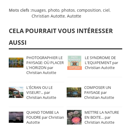
Mots clefs :
nuages
,
photo
,
photos
,
composition
,
ciel
,
Christian Autotte
,
Autotte
CELA POURRAIT VOUS INTÉRESSER
AUSSI
PHOTOGRAPHIER LE
LE SYNDROME DE
PAYSAGE: OÙ PLACER
L'EQUIPEMENT par
L'HORIZON par
Christian Autotte
Christian Autotte
L'ÉCRAN OU LE
COMPOSER UN
VISEUR?... par
PAYSAGE par
Christian Autotte
Christian Autotte
QUAND TOMBE LA
METTRE LA NATURE
FOUDRE par Christian
EN BOITE… par
Autotte
Christian Autotte