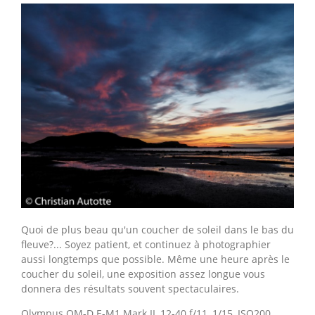
Quoi de plus beau qu'un coucher de soleil dans le bas du
fleuve?... Soyez patient, et continuez à photographier
aussi longtemps que possible. Même une heure après le
coucher du soleil, une exposition assez longue vous
donnera des résultats souvent spectaculaires.
Olympus OM-D E-M1 Mark II, 12-40 f/11, 1/15, ISO200.