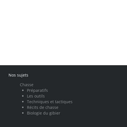
Nos sujets
Chasse
Préparatifs
Les outils
Techniques et tactiques
Récits de chasse
Biologie du gibier