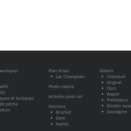
fauniques
Plan d'eau
Gibiers
Lac Champlain
Chevreuil
Orignal
atifs
Photo nature
Ours
ils
Wapiti
Activités plein air
ques et tactiques
Prédateurs
 de pêche
Dindon sau
Poissons
pèces
Sauvagine
Brochet
Doré
Autres