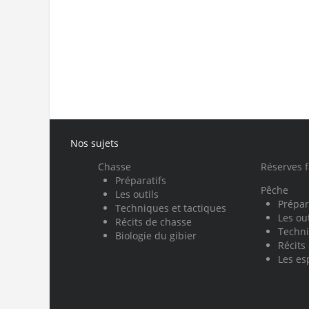
Nos sujets
Chasse
Réserves 
Préparatifs
Pêche
Les outils
Prépar
Techniques et tactiques
Les out
Récits de chasse
Techni
Biologie du gibier
Récits
Les es