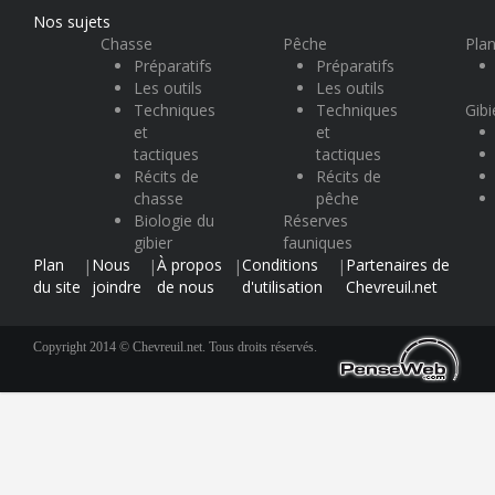
Nos sujets
Chasse
Pêche
Plan
Préparatifs
Préparatifs
Les outils
Les outils
Techniques
Techniques
Gibi
et
et
tactiques
tactiques
Récits de
Récits de
chasse
pêche
Biologie du
Réserves
gibier
fauniques
Plan
Nous
À propos
Conditions
Partenaires de
|
|
|
|
du site
joindre
de nous
d'utilisation
Chevreuil.net
Copyright 2014 © Chevreuil.net. Tous droits réservés.