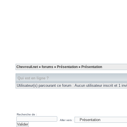
Chevreuil.net
»
forums
»
Présentation
»
Présentation
Qui est en ligne ?
Utilisateur(s) parcourant ce forum : Aucun utilisateur inscrit et 1 inv
Recherche de :
Aller vers :