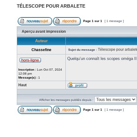
TÉLESCOPE POUR ARBALETE
Page
1
sur
1
[ 1 message ]
Aperçu avant impression
Auteur
Télescope pour arbalet
Chassefine
Sujet du message :
Quelqu’un connaît les scopes oméga II
Inscription :
Lun Oct 07, 2024
12:08 pm
Message(s) :
1
Haut
Afficher les messages publiés depuis :
Page
1
sur
1
[ 1 message ]