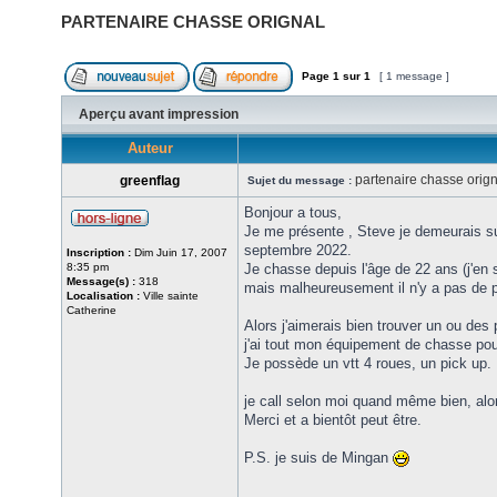
PARTENAIRE CHASSE ORIGNAL
Page
1
sur
1
[ 1 message ]
Aperçu avant impression
Auteur
partenaire chasse orign
greenflag
Sujet du message :
Bonjour a tous,
Je me présente , Steve je demeurais sur
septembre 2022.
Inscription :
Dim Juin 17, 2007
8:35 pm
Je chasse depuis l'âge de 22 ans (j'en s
Message(s) :
318
mais malheureusement il n'y a pas de p
Localisation :
Ville sainte
Catherine
Alors j'aimerais bien trouver un ou des 
j'ai tout mon équipement de chasse pour 
Je possède un vtt 4 roues, un pick up.
je call selon moi quand même bien, alo
Merci et a bientôt peut être.
P.S. je suis de Mingan