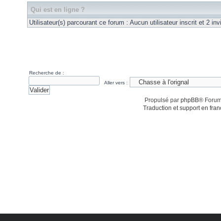
Qui est en ligne ?
Utilisateur(s) parcourant ce forum : Aucun utilisateur inscrit et 2 invi
Recherche de :
Aller vers :
Propulsé par
phpBB
® Forum
Traduction et support en fran