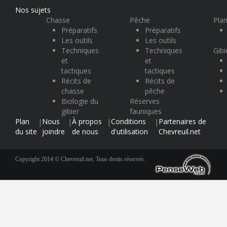
Nos sujets
Chasse
Pêche
Plan
Préparatifs
Préparatifs
Les outils
Les outils
Techniques
Techniques
Gibi
et
et
tactiques
tactiques
Récits de
Récits de
chasse
pêche
Biologie du
Réserves
gibier
fauniques
Plan
Nous
À propos
Conditions
Partenaires de
|
|
|
|
du site
joindre
de nous
d'utilisation
Chevreuil.net
Copyright 2014 © Chevreuil.net. Tous droits réservés.