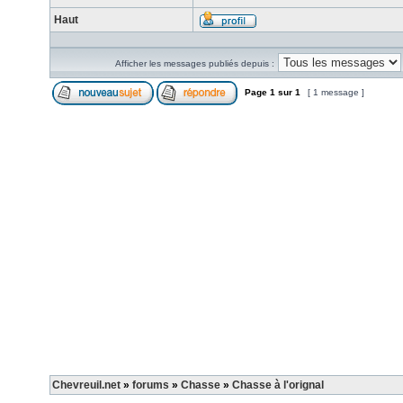
Haut
Afficher les messages publiés depuis :
Page
1
sur
1
[ 1 message ]
Chevreuil.net
»
forums
»
Chasse
»
Chasse à l'orignal