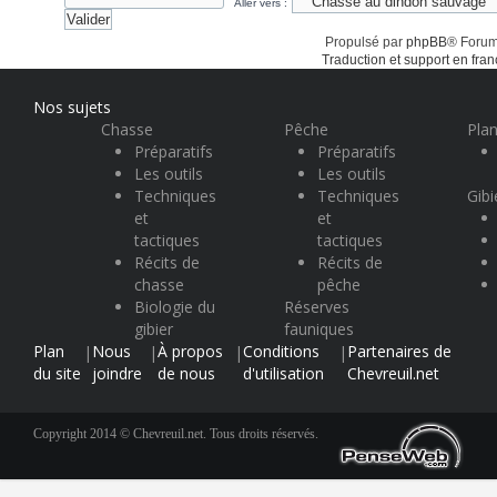
Aller vers :
Propulsé par
phpBB
® Forum
Traduction et support en fran
Nos sujets
Chasse
Pêche
Plan
Préparatifs
Préparatifs
Les outils
Les outils
Techniques
Techniques
Gibi
et
et
tactiques
tactiques
Récits de
Récits de
chasse
pêche
Biologie du
Réserves
gibier
fauniques
Plan
Nous
À propos
Conditions
Partenaires de
|
|
|
|
du site
joindre
de nous
d'utilisation
Chevreuil.net
Copyright 2014 © Chevreuil.net. Tous droits réservés.