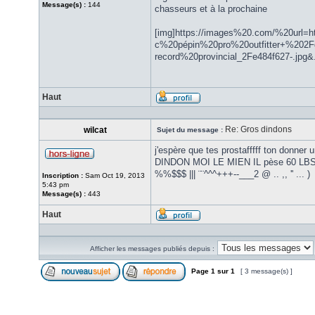
Message(s) :
144
chasseurs et à la prochaine
[img]https://images%20.com/%20url=h
c%20pépin%20pro%20outfitter+%202F
record%20provincial_2Fe484f627-.jpg&
Haut
Re: Gros dindons
wilcat
Sujet du message :
j'espère que tes prostafffff ton donne
DINDON MOI LE MIEN IL pèse 60 LBS 
%%$$$ ||| ¨¨^^^+++--___2 @ .. ,, '' ... )
Inscription :
Sam Oct 19, 2013
5:43 pm
Message(s) :
443
Haut
Afficher les messages publiés depuis :
Page
1
sur
1
[ 3 message(s) ]