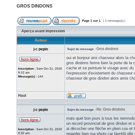
GROS DINDONS
Page
1
sur
1
[ 3 message(s) ]
Aperçu avant impression
Auteur
Gros dindons
j-c pepin
Sujet du message :
oui et bonjour ami chasseur alors la c
gros dindons ferme bien la porte de la c
cache et se peinture le visage avec du
Inscription :
Sam Oct 31, 2020
9:32 am
l'expression d'existement du chasseur q
Message(s) :
144
chasseur de gros dindon alors amis ch
Haut
Re: Gros dindons
j-c pepin
Sujet du message :
mais quel bon jours à tous les nemrod
un record provincial de gros dindon et o
ai décocher une flèche en plein cou et l
Inscription :
Sam Oct 31, 2020
9:32 am
regarder bien ma photo car bientôt ell