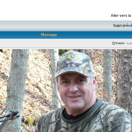
Aller vers l
Sujet préc
Message
Publié :
Lun