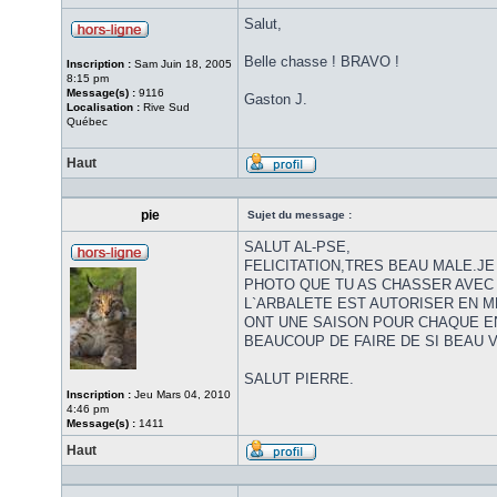
Salut,
Belle chasse ! BRAVO !
Inscription :
Sam Juin 18, 2005
8:15 pm
Message(s) :
9116
Gaston J.
Localisation :
Rive Sud
Québec
Haut
pie
Sujet du message :
SALUT AL-PSE,
FELICITATION,TRES BEAU MALE.JE
PHOTO QUE TU AS CHASSER AVEC
L`ARBALETE EST AUTORISER EN M
ONT UNE SAISON POUR CHAQUE E
BEAUCOUP DE FAIRE DE SI BEAU 
SALUT PIERRE.
Inscription :
Jeu Mars 04, 2010
4:46 pm
Message(s) :
1411
Haut