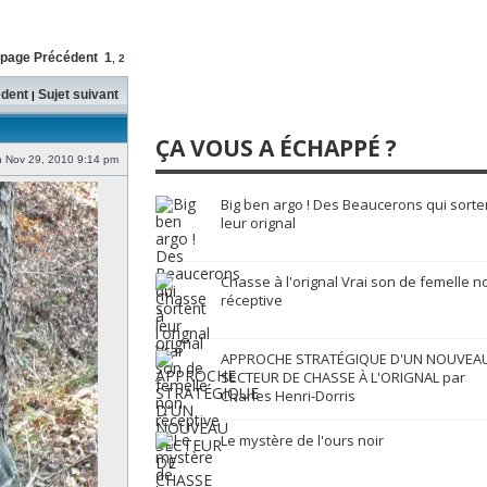
a page
Précédent
1
,
2
édent
Sujet suivant
|
ÇA VOUS A ÉCHAPPÉ ?
 Nov 29, 2010 9:14 pm
Big ben argo ! Des Beaucerons qui sorte
leur orignal
Chasse à l'orignal Vrai son de femelle n
réceptive
APPROCHE STRATÉGIQUE D'UN NOUVEA
SECTEUR DE CHASSE À L'ORIGNAL par
Charles Henri-Dorris
Le mystère de l'ours noir