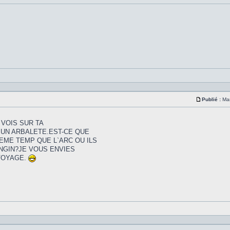
Publié :
Mar
 VOIS SUR TA
 UN ARBALETE.EST-CE QUE
EME TEMP QUE L`ARC OU ILS
NGIN?JE VOUS ENVIES
VOYAGE.