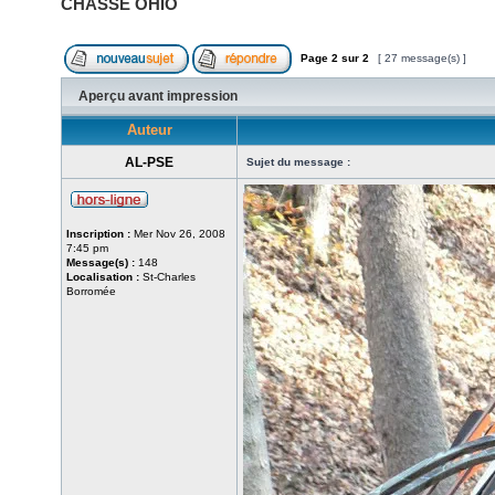
CHASSE OHIO
Page
2
sur
2
[ 27 message(s) ]
Aperçu avant impression
Auteur
AL-PSE
Sujet du message :
Inscription :
Mer Nov 26, 2008
7:45 pm
Message(s) :
148
Localisation :
St-Charles
Borromée