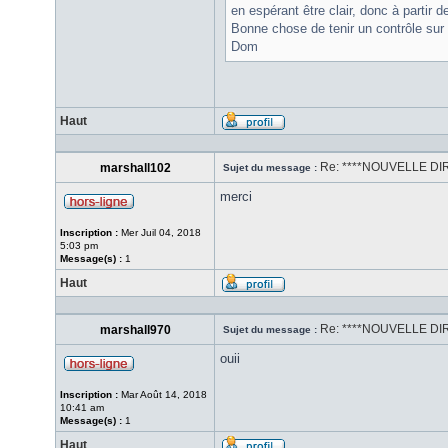
en espérant être clair, donc à partir 
Bonne chose de tenir un contrôle sur
Dom
Haut
Re: ****NOUVELLE DIR
marshall102
Sujet du message :
merci
Inscription :
Mer Juil 04, 2018
5:03 pm
Message(s) :
1
Haut
Re: ****NOUVELLE DIR
marshall970
Sujet du message :
ouii
Inscription :
Mar Août 14, 2018
10:41 am
Message(s) :
1
Haut