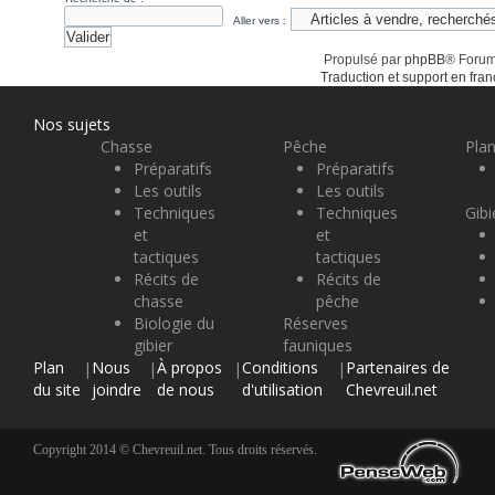
Aller vers :
Propulsé par
phpBB
® Forum
Traduction et support en fran
Nos sujets
Chasse
Pêche
Plan
Préparatifs
Préparatifs
Les outils
Les outils
Techniques
Techniques
Gibi
et
et
tactiques
tactiques
Récits de
Récits de
chasse
pêche
Biologie du
Réserves
gibier
fauniques
Plan
Nous
À propos
Conditions
Partenaires de
|
|
|
|
du site
joindre
de nous
d'utilisation
Chevreuil.net
Copyright 2014 © Chevreuil.net. Tous droits réservés.