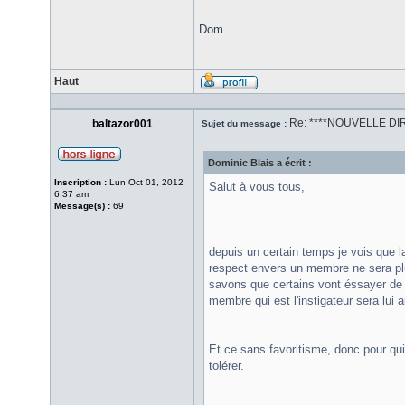
Dom
Haut
Re: ****NOUVELLE DIR
baltazor001
Sujet du message :
Dominic Blais a écrit :
Inscription :
Lun Oct 01, 2012
Salut à vous tous,
6:37 am
Message(s) :
69
depuis un certain temps je vois que 
respect envers un membre ne sera plu
savons que certains vont éssayer de p
membre qui est l'instigateur sera lui
Et ce sans favoritisme, donc pour qui 
tolérer.