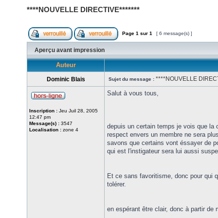
****NOUVELLE DIRECTIVE*******
Page
1
sur
1
[ 6 message(s) ]
Aperçu avant impression
Auteur
****NOUVELLE DIRECT
Dominic Blais
Sujet du message :
Salut à vous tous,
Inscription :
Jeu Juil 28, 2005
12:47 pm
Message(s) :
3547
depuis un certain temps je vois que la
Localisation :
zone 4
respect envers un membre ne sera plus 
savons que certains vont éssayer de po
qui est l'instigateur sera lui aussi susp
Et ce sans favoritisme, donc pour qui qu
tolérer.
en espérant être clair, donc à partir de