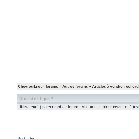
Chevreuil.net
»
forums
»
Autres forums
»
Articles à vendre, recherc
Qui est en ligne ?
Utilisateur(s) parcourant ce forum : Aucun utilisateur inscrit et 1 inv
Recherche de :