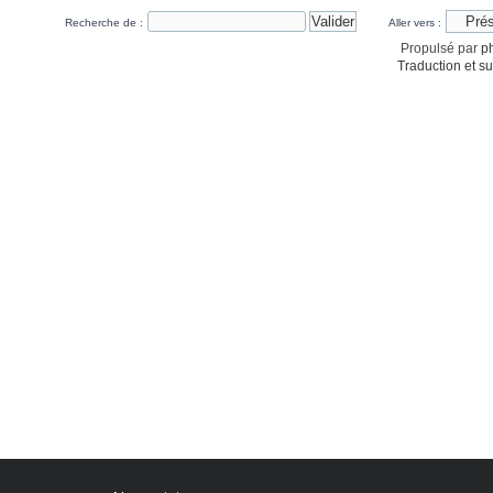
Recherche de :
Aller vers :
Propulsé par
p
Traduction et su