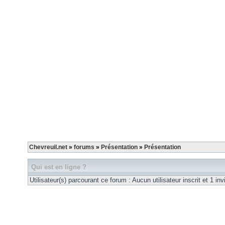
Chevreuil.net
»
forums
»
Présentation
»
Présentation
Qui est en ligne ?
Utilisateur(s) parcourant ce forum : Aucun utilisateur inscrit et 1 inv