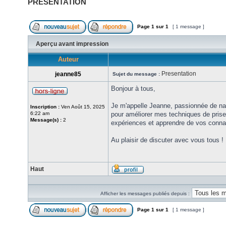
PRESENTATION
Page
1
sur
1
[ 1 message ]
Aperçu avant impression
Auteur
Presentation
jeanne85
Sujet du message :
Bonjour à tous,
Je m'appelle Jeanne, passionnée de nat
Inscription :
Ven Août 15, 2025
6:22 am
pour améliorer mes techniques de pris
Message(s) :
2
expériences et apprendre de vos conn
Au plaisir de discuter avec vous tous !
Haut
Afficher les messages publiés depuis :
Page
1
sur
1
[ 1 message ]