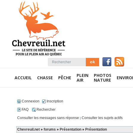
PLEIN
PHOTOS
ACCUEIL
CHASSE
PÊCHE
ENVIR
AIR
NATURE
Connexion
Inscription
FAQ
Rechercher
Consulter les messages sans réponse
Consulter les sujets actifs
|
Chevreuil.net
»
forums
»
Présentation
»
Présentation