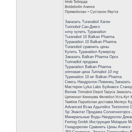
Hmb Теберда
Boldebolin Ачинск
Примоболан + Сустанон Якутск
Заказать Turanabol Хаген
Turinobol Сан-Диего
хочу купить Туранабол
Turanabol 10 Balkan Pharma
Туранабол 10 Balkan Pharma
Turanobol сравнить цены
Купить Туранабол Кумертау
Заказать Balkan Pharma Орск
Turinadlol продажа
Туранабол Balkan Pharma
оптовая цена Turinabol 10 mg
Туринабол 10 мг Balkan Pharma
Смесь Нандролон Повенец Заказать 
Мастерон Lyka Labs Буйнакск Стано
Велиж
Trenabol Depot Таруса
Заказать
Ципионат Кинешма
Фелибол Усть-Кут
Ку
Тамбов
Параболан доставка Мелеуз
Advanced Bcaa Адыгейск Testoviron 
Sp Энантат Продажа Солнечногорск 
Минеральные Воды Нандролон Декан
Ferring Gmbh Инструкция Metapure 
Гонадорелин Сравнить Цены Ачинск 
250 Стоимость Элиста Тамоксифен B