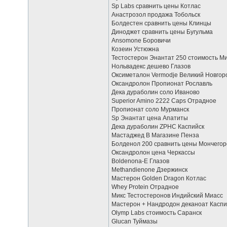
Sp Labs сравнить цены Котлас
Анастрозол продажа Тобольск
Болдестен сравнить цены Клинцы
Диноджет сравнить цены Бугульма
Ansomone Боровичи
Козеин Устюжна
Тестостерон Энантат 250 стоимость М
Нольвадекс дешево Глазов
Оксиметалон Vermodje Великий Новгор
Оксандролон Пропионат Рославль
Дека дураболин соло Иваново
Superior Amino 2222 Caps Отрадное
Пропионат соло Мурманск
Sp Энантат цена Апатиты
Дека дураболин ZPHC Каспийск
Мастаджед В Магазине Пенза
Болденол 200 сравнить цены Мончегор
Оксандролон цена Черкассы
Boldenona-E Глазов
Methandienone Дзержинск
Мастерон Golden Dragon Котлас
Whey Protein Отрадное
Микс Тестостеронов Индийский Миасс
Мастерон + Нандродон деканоат Каспи
Olymp Labs стоимость Саранск
Glucan Туймазы