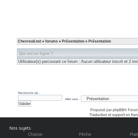
Chevreuil.net
»
forums
»
Présentation
»
Présentation
Qui est en ligne ?
Utilisateur(s) parcourant ce forum : Aucun utilisateur inscrit et 2 invi
Recherche de :
Aller vers :
Propulsé par
phpBB
® Forum
Traduction et support en fran
Nos sujets
Chasse
Pêche
Plan