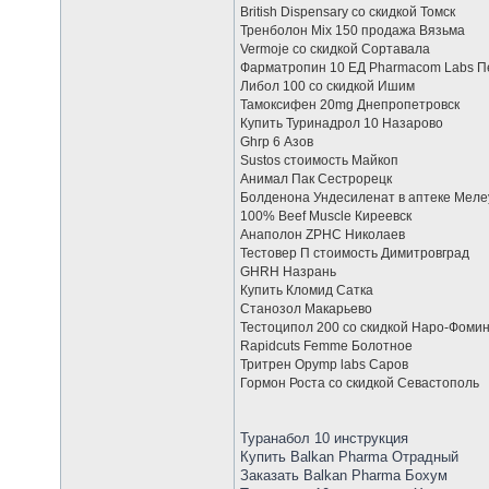
British Dispensary со скидкой Томск
Тренболон Mix 150 продажа Вязьма
Vermoje со скидкой Сортавала
Фарматропин 10 ЕД Pharmacom Labs П
Либол 100 со скидкой Ишим
Тамоксифен 20mg Днепропетровск
Купить Туринадрол 10 Назарово
Ghrp 6 Азов
Sustos стоимость Майкоп
Анимал Пак Сестрорецк
Болденона Ундесиленат в аптеке Меле
100% Beef Muscle Киреевск
Анаполон ZPHC Николаев
Тестовер П стоимость Димитровград
GHRH Назрань
Купить Кломид Сатка
Станозол Макарьево
Тестоципол 200 со скидкой Наро-Фомин
Rapidcuts Femme Болотное
Тритрен Opymp labs Саров
Гормон Роста со скидкой Севастополь
Туранабол 10 инструкция
Купить Balkan Pharma Отрадный
Заказать Balkan Pharma Бохум