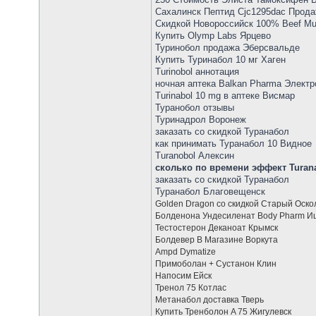
Сахалинск Пептид Cjc1295dac Прод
Скидкой Новороссийск 100% Beef Mus
Купить Olymp Labs Ярцево
Туринобол продажа Эберсвальде
Купить Туринабол 10 мг Хаген
Turinobol аннотация
ночная аптека Balkan Pharma Электр
Turinabol 10 mg в аптеке Висмар
Туранобол отзывы
Туринадрол Воронеж
заказать со скидкой Туранабол
как принимать Туранабол 10 Видное
Turanobol Алексин
сколько по времени эффект Turana
заказать со скидкой Туранабол
Туранабол Благовещенск
Golden Dragon со скидкой Старый Оско
Болденона Ундесиленат Body Pharm 
Тестостерон Деканоат Крымск
Болдевер В Магазине Воркута
Ampd Dymatize
Примоболан + Сустанон Клин
Напосим Ейск
Тренол 75 Котлас
Метанабол доставка Тверь
Купить Тренболон A 75 Жигулевск