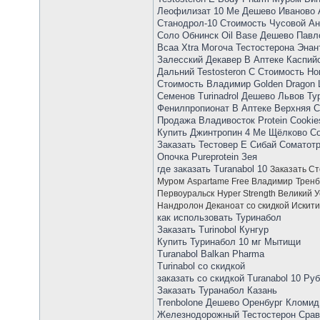
Леофилизат 10 Me Дешево Иваново 
Станодрол-10 Стоимость Чусовой Ан
Соло Обнинск Oil Base Дешево Павл
Bcaa Xtra Могоча Тестостерона Эна
Залесский Декавер В Аптеке Каспийс
Дальний Testosteron C Стоимость Но
Стоимость Владимир Golden Dragon 
Семенов Turinadrol Дешево Львов Т
Фенилпропионат В Аптеке Верхняя С
Продажа Владивосток Protein Cookie
Купить Джинтропин 4 Ме Щёлково Со
Заказать Тестовер Е Сибай Соматотро
Опочка Pureprotein Зея
где заказать Turanabol 10
Заказать Ст
Муром
Aspartame Free Владимир
Тренб
Первоуральск
Hyper Strength Великий У
Нандролон Деканоат со скидкой Искит
как использовать Туринабол
Заказать Turinobol Кунгур
Купить Туринабол 10 мг Мытищи
Turanabol Balkan Pharma
Turinabol со скидкой
заказать со скидкой Turanabol 10 Ру
Заказать Туранабол Казань
Trenbolone Дешево Оренбург Кломид
Железнодорожный Тестостерон Срав