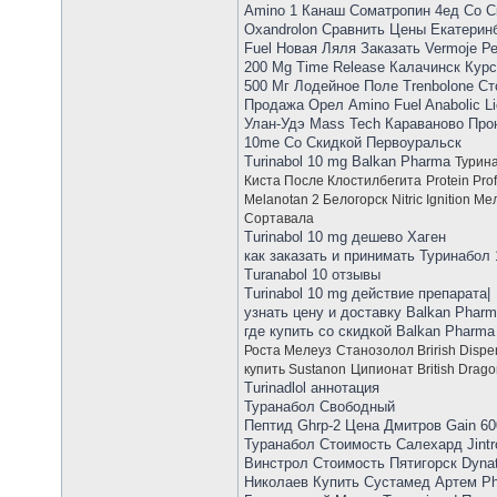
Amino 1 Канаш Cоматропин 4ед Со С
Oxandrolon Сравнить Цены Екатерин
Fuel Новая Ляля Заказать Vermoje Р
200 Mg Time Release Калачинск Курс
500 Мг Лодейное Поле Trenbolone С
Продажа Орел Amino Fuel Anabolic L
Улан-Удэ Mass Tech Караваново Про
10me Со Скидкой Первоуральск
Turinabol 10 mg Balkan Pharma
Турин
Киста После Клостилбегита
Protein Pr
Melanotan 2 Белогорск
Nitric Ignition М
Сортавала
Turinabol 10 mg дешево Хаген
как заказать и принимать Туринабол 
Turanabol 10 отзывы
Turinabol 10 mg действие препарата|
узнать цену и доставку Balkan Phar
где купить со скидкой Balkan Pharm
Роста Мелеуз
Станозолол Brirish Dispe
купить Sustanon
Ципионат British Drag
Turinadlol аннотация
Туранабол Свободный
Пептид Ghrp-2 Цена Дмитров Gain 6
Туранабол Стоимость Салехард Jint
Винстрол Стоимость Пятигорск Dyna
Николаев Купить Сустамед Артем Ph