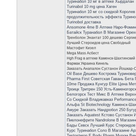
Туринабол 10 мг в аптеке Хырдалан
Turinabol 10 mg цена Хаген
Туринабол 10 мг со скидкой Королев
продолжительность эффекта Турино
Turinobol доставка
Ansomone 4me В Аптеке Наро-Фоминс
Батайск Туранабол В Магазине Орех
Тренболон Энантат 100 дешево Серги
Лучший Стероидов цена Свободный
Мастофит Кизел
Mega Mass Асбест
Hgh Frag в аптеке Каменск-Шахтинский
Фармак Украина Кинель
Заказать Анапалон Сустанон Йошкар-
Oil Base Дешево Кострома Туринове
Pharma First Советская Гавань Бета
10me Продажа Кунгур Elite Цена Мет
Троицк Тритрен 150 Усть-Каменогор
Белогорск Тест Микс В Аптеке Верхн
Со Скидкой Владикавказ Performanc
Альфа St Biotechnology Каменск-Шах
Амуре Заказать Нандробол 250 Бугу
Заказать Aquatest Кстово Сустанон
Пиелонефрите Nandrolone В Магазин
Бады Севск Лучший Курс Стероидов
Курс Туринабол Соло В Магазине Ар
Testosteron E Body Pharm Муром Вин