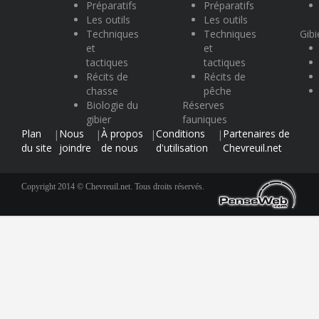
Préparatifs
Préparatifs
Les outils
Les outils
Techniques
Techniques
Gibi
et
et
tactiques
tactiques
Récits de
Récits de
chasse
pêche
Biologie du
Réserves
gibier
fauniques
Plan
Nous
À propos
Conditions
Partenaires de
|
|
|
|
du site
joindre
de nous
d'utilisation
Chevreuil.net
Copyright 2014 © Chevreuil.net. Tous droits réservés.