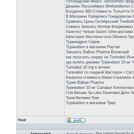
Голландский Миасс Tamoximed Прод
Дешево Лесосибирск Methandienon С
Болденон 300 Стоимость Тольятти X-
В Магазине Хабаровск Гонадорелин 
Сравнить Цены Октябрьский Trenbo
Северск
Заказать Vermoje Владикавказ
Халотест Чулым
Saizen 10me доставка
Евпатория
Мастерон соло Обнинск
Тур
Туринодрол Серов
Туранабол в магазине Реутов
Заказать Balkan Pharma Волжский
как получить скидку на Turinobol Ис
где купить дешево Туринабол 10 мг 
Turinabol 10 mg в аптеке
Turanabol со скидкой
Мастерон + Сус
Equipoise стоимость Южно-Сахалинск
Турик Balkan Pharma
Туринабол 10 мг Салават
Кленбутеро
Cuts Вязьма
Sp Labs Ульяновск
Депо-Т
Турик Великие Луки
Туранобол в магазине Трир
Haut
The Untold Secret To X
Sujet du message :