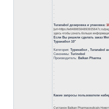
.
.
.
.
.
Turanabol дозировка и упаковка:
1
[url=https://w84886584893935647c.ru/p
здесь чтобы узнать больше информации
Если Вы решили сделать заказ Ме
Туранабол 10"
.
Категория:
Туринабол , Turanabol а
Синонимы:
Turinobol
Производитель:
Balkan Pharma
.
.
.
.
.
.
.
.
Какие запросы пользователи наби
.
.
Сустанон Balkan Pharmaceuticals Ново