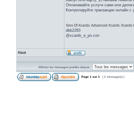
Оплачивайте услуги сами или делег
Контролируйте транзакции онлайн с
Sins Of Xcards
Advanced Xcards
Xcards 
dbb2283
@xcards_e_pn.con
Haut
Afficher les messages publiés depuis :
Page
1
sur
1
[ 2 message(s) ]