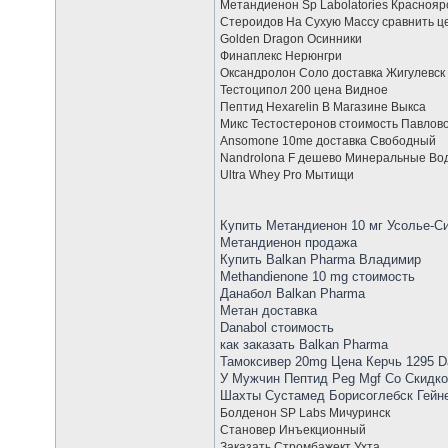
Метандиенон Sp Labolatories Краснояр
Стероидов На Сухую Массу сравнить ц
Golden Dragon Осинники
Финаплекс Нерюнгри
Оксандролон Соло доставка Жигулевск
Тестоципол 200 цена Видное
Пептид Hexarelin В Магазине Выкса
Микс Тестостеронов стоимость Павлов
Ansomone 10me доставка Свободный
Nandrolona F дешево Минеральные Во
Ultra Whey Pro Мытищи
Купить Метандиенон 10 мг Усолье-С
Метандиенон продажа
Купить Balkan Pharma Владимир
Methandienone 10 mg стоимость
Данабол Balkan Pharma
Метан доставка
Danabol стоимость
как заказать Balkan Pharma
Тамоксивер 20mg Цена Керчь 1295 D
У Мужчин Пептид Peg Mgf Со Скидк
Шахты Сустамед Борисоглебск Гейн
Болденон SP Labs Мичуринск
Становер Инъекционный
Заказать Стромбажект Ухта