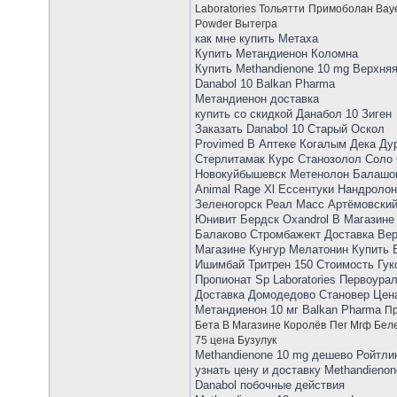
Laboratories Тольятти
Примоболан Baye
Powder Вытегра
как мне купить Метаха
Купить Метандиенон Коломна
Купить Methandienone 10 mg Верхня
Danabol 10 Balkan Pharma
Метандиенон доставка
купить со скидкой Данабол 10 Зиген
Заказать Danabol 10 Старый Оскол
Provimed В Аптеке Когалым Дека Ду
Стерлитамак Курс Станозолол Соло С
Новокуйбышевск Метенолон Балашов 
Animal Rage Xl Ессентуки Нандролон
Зеленогорск Реал Масс Артёмовский
Юнивит Бердск Oxandrol В Магазине 
Балаково Стромбажект Доставка Вер
Магазине Кунгур Мелатонин Купить В
Ишимбай Тритрен 150 Стоимость Гук
Пропионат Sp Laboratories Первоура
Доставка Домодедово Становер Цен
Метандиенон 10 мг Balkan Pharma
Пр
Бета В Магазине Королёв
Пег Мгф Бел
75 цена Бузулук
Methandienone 10 mg дешево Ройтли
узнать цену и доставку Methandieno
Danabol побочные действия