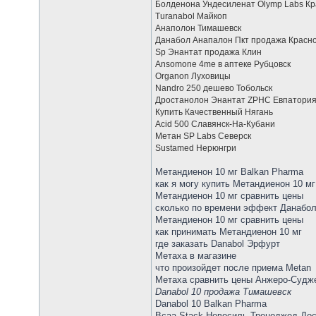
Болденона Ундесиленат Olymp Labs Кр
Turanabol Майкоп
Анаполон Тимашевск
Данабол Анапалон Пкт продажа Красн
Sp Энантат продажа Клин
Ansomone 4me в аптеке Рубцовск
Organon Луховицы
Nandro 250 дешево Тобольск
Дростанолон Энантат ZPHC Евпатори
Купить Качественный Нягань
Acid 500 Славянск-На-Кубани
Метан SP Labs Северск
Sustamed Нерюнгри
Метандиенон 10 мг Balkan Pharma
как я могу купить Метандиенон 10 мг
Метандиенон 10 мг сравнить цены
сколько по времени эффект Данабо
Метандиенон 10 мг сравнить цены
как принимать Метандиенон 10 мг
где заказать Danabol Эрфурт
Метаха в магазине
что произойдет после приема Metan
Метаха сравнить цены Анжеро-Судж
Danabol 10 продажа Тимашевск
Danabol 10 Balkan Pharma
Bcaa Stack Новосиль Треноджед Дос