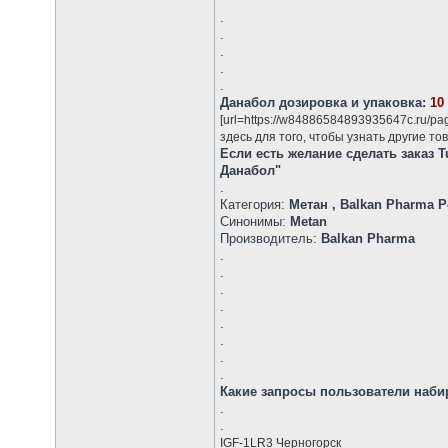
.
.
.
.
.
Данабол дозировка и упаковка:
10
[url=https://w84886584893935647c.ru/p
здесь для того, чтобы узнать другие то
Если есть желание сделать заказ 
Данабол"
.
Категория:
Метан , Balkan Pharma 
Синонимы:
Metan
Производитель:
Balkan Pharma
.
.
.
.
.
.
.
.
Какие запросы пользователи набир
.
.
IGF-1LR3 Черногорск