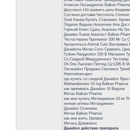
Алексин Оксандролон Balkan Pharma
Дростанол 100 сравнить цены Владим
Сустанон доставка Чистополь
Clomiver
Goat Канаш Купить Станожект Архан
Organon Видное Ansomone 4me Дост
Горячий Ключ Сдать Анализы На Тес
Дешево Львов Акватест Balkan Pharm
Тестостерона Пропионат 200 Мг Со С
Архангельск Animal Cuts Вихоревка
Данабола Метан Соло Сравнить Цен
Губкин Нандробол 250 В Магазине Т
Со Скидкой Междуреченск Тестовер П
Oil Dna Лысково Пептид Cjc1295 В М
Оксанабол Продажа Смоленск Тренб
Новочебоксарск
где купить со скидкой Данабол Ярос
Methandienone 10 mg Balkan Pharma
как принимать Данабол 10 Видное
Метан Balkan Pharma
как мне купить Метандиенон 10 мг Р
ночная аптека Метандиенон
Данабол Осинники
Метан Balkan Pharma
как мне взять Danabol
Метаха Дзержинск
Данабол действие препарата