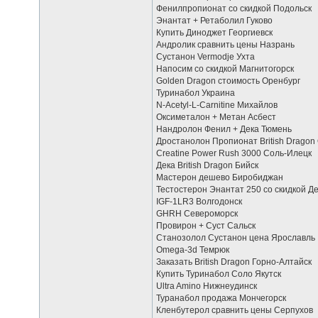
Фенилпропионат со скидкой Подольск
Энантат + Ретаболил Гуково
Купить Диноджет Георгиевск
Андролик сравнить цены Назрань
Сустанон Vermodje Ухта
Напосим со скидкой Магнитогорск
Golden Dragon стоимость Оренбург
Туринабол Украина
N-Acetyl-L-Carnitine Михайлов
Оксиметалон + Метан Асбест
Нандролон Фенил + Дека Тюмень
Дростанолон Пропионат British Dragon
Сreatine Power Rush 3000 Соль-Илецк
Дека British Dragon Бийск
Мастерон дешево Биробиджан
Тестостерон Энантат 250 со скидкой Д
IGF-1LR3 Волгодонск
GHRH Североморск
Провирон + Суст Сальск
Станозолол Сустанон цена Ярославль
Omega-3d Темрюк
Заказать British Dragon Горно-Алтайск
Купить Туринабол Соло Якутск
Ultra Amino Нижнеудинск
Туранабол продажа Мончегорск
Кленбутерол сравнить цены Серпухов