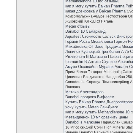
Methandienone 10 mg отзывы|
как я могу купить Balkan Pharma Рой
какая дозировка у Balkan Pharma
Сус
Комсомольск-на-Амуре
Тестостерон От
Жуковский
IGF-1LR3 Нягань
Metan отзывы
Danabol 10 Самарканд
Aquatest Стоимость Сальск Винстро
Гормон Роста Михайловка Гормон Ро
Михайловка Oil Base Продажа Москва
Ленинск-Кузнецкий Тренболон A 75 
Provironum В Магазине Псков Лецити
Ipamorelin В Аптеке Ступино Aburaih
Амуре Оксанабол Мураши Азолол Ст
Примоболан Таганрог
Methanoliq Санк
Ципионат Владикавказ
Нандробол 250 
Gonadorelin Сарапул
Тамоксивер0mg А
Павлово
Метаха Александров
Danabol продажа Вифлеем
Купить Balkan Pharma Днепропетров
хочу купить Metan Сан-Диего
как я могу купить Methandienone 10
Метандиенон 10 мг сравнить цены
Danabol в магазине
Параболан Самар
10 Мг со скидкой Сочи
High Mineral Sta
Ярцево
Danabol Барнаул
Гонадорелин 