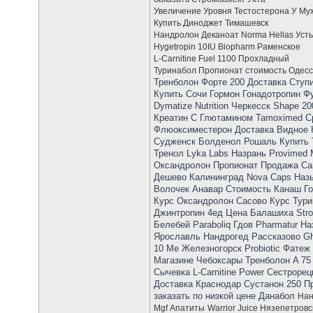
Увеличение Уровня Тестостерона У Му
Купить Диноджет Тимашевск
Нандролон Деканоат Norma Hellas Уст
Hygetropin 10IU Biopharm Раменское
L-Carnitine Fuel 1100 Прохладный
Туринабол Пропионат стоимость Одес
Тренболон Форте 200 Доставка Ступи
Купить Сочи Гормон Гонадотропин Фу
Dymatize Nutrition Черкесск Shape 
Креатин С Глютамином Tamoximed С
Флюоксиместерон Доставка Видное 
Судженск Болденол Рошаль Купить 
Тренол Lyka Labs Назрань Provimed
Оксандролон Пропионат Продажа Сан
Дешево Калининград Nova Caps Назы
Волочек Анавар Стоимость Канаш Го
Курс Оксандролон Сасово Курс Тури
Джинтропин 4ед Цена Балашиха Strom
Белебей Paraboliq Гдов Pharmatur Н
Ярославль Нандрогед Рассказово Gh
10 Me Железногорск Probiotic Фатеж
Магазине Чебоксары Тренболон A 75
Сычевка L-Carnitine Power Сестроре
Доставка Краснодар Сустанон 250 П
заказать по низкой цене Данабол
Нан
Mgf Апатиты
Warrior Juice Нязепетровс