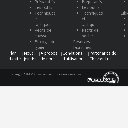
Préparatifs
Préparatifs
Les outils
Les outils
Techniques
Techniques
Gibi
et
et
tactiques
tactiques
Récits de
Récits de
chasse
pêche
Biologie du
Réserves
gibier
fauniques
Plan
Nous
À propos
Conditions
Partenaires de
|
|
|
|
du site
joindre
de nous
d'utilisation
Chevreuil.net
Copyright 2014 © Chevreuil.net. Tous droits réservés.