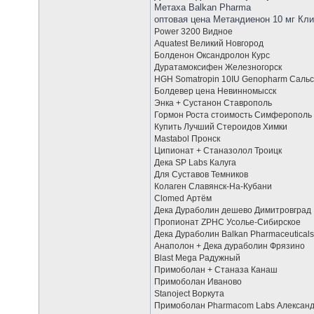
Метаха Balkan Pharma
оптовая цена Метандиенон 10 мг Кл
Power 3200 Видное
Aquatest Великий Новгород
Болденон Оксандролон Курс
Дуратамоксифен Железногорск
HGH Somatropin 10IU Genopharm Сальс
Болдевер цена Невинномысск
Энка + Сустанон Ставрополь
Гормон Роста стоимость Симферополь
Купить Лучший Стероидов Химки
Mastabol Пронск
Ципионат + Станазолол Троицк
Дека SP Labs Калуга
Для Суставов Темников
Колаген Славянск-На-Кубани
Clomed Артём
Дека Дураболин дешево Димитровград
Пропионат ZPHC Усолье-Сибирское
Дека Дураболин Balkan Pharmaceuticals
Анаполон + Дека дураболин Фрязино
Blast Mega Радужный
Примоболан + Станаза Канаш
Примоболан Иваново
Stanoject Воркута
Примоболан Pharmacom Labs Алексан