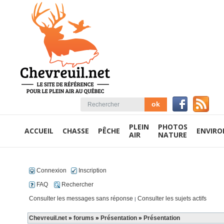
PLEIN
PHOTOS
ACCUEIL
CHASSE
PÊCHE
ENVIR
AIR
NATURE
Connexion
Inscription
FAQ
Rechercher
Consulter les messages sans réponse
Consulter les sujets actifs
|
Chevreuil.net
»
forums
»
Présentation
»
Présentation