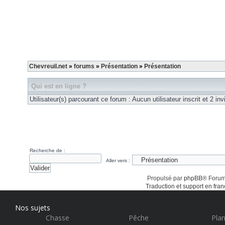
Chevreuil.net
»
forums
»
Présentation
»
Présentation
Qui est en ligne ?
Utilisateur(s) parcourant ce forum : Aucun utilisateur inscrit et 2 invi
Recherche de :
Aller vers :
Propulsé par
phpBB
® Forum
Traduction et support en fran
Nos sujets
Chasse
Pêche
Plan