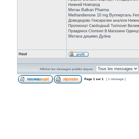
Нижний Новгород
Метан Balkan Pharma
Methandienone 10 mg Вупперталь
Fer
Домодедово
Гексарелин аналоги Нижн
Пропионат Свободный
Turinover Вели
Правдинск
Clomiver В Магазине Одинц
Метаха дешево Дубна
Haut
Afficher les messages publiés depuis :
Page
1
sur
1
[ 1 message ]