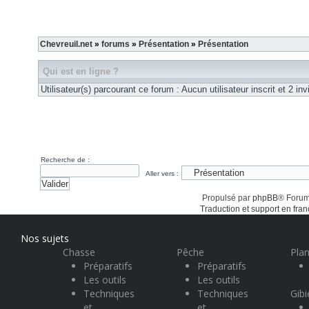
Chevreuil.net
»
forums
»
Présentation
»
Présentation
Qui est en ligne ?
Utilisateur(s) parcourant ce forum : Aucun utilisateur inscrit et 2 invi
Recherche de :
Aller vers :
Propulsé par
phpBB
® Forum
Traduction et support en fran
Nos sujets
Chasse
Pêche
Plan
Préparatifs
Préparatifs
Les outils
Les outils
Techniques
Techniques
Gibi
et
et