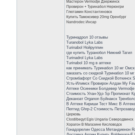
Мастерон Vermodje Дзержинск
Провирон + Туринабол Нерюнгри
Глютамин Константиновск
Купить Тамоксивер 20mg Оренбург
Nandrodec Инсар
Туринадрол 10 отзывы
Turanobol Lyka Labs
Turinabol Нойруппин
где купить Туранобол Нижний Тагил
Turinadrol Lyka Labs
Turinabol 10 mg в аптеке
как принимать Туринабол 10 мг Омск
заказать со скидкой Туринабол 10 м
Стромбафорт Со Скидкой Воткинск S
Усть-Илимск Провирон Алдан My Favor
Аптеке Осинники Болдевер Vermodje
Стоимость Улан-Удэ Sp Пропионат К
Деканоат Organon Буйнакск Тренбол
В Аптеке Кириши Тест Микс В Аптек
Пептид Ghrp-2 Стоимость Петрозав
Церковь
Clostilbegyt Egis Ungaria Северодвинск
Хорагон В Магазине Кисловодск
Гонадорелин Одесса Метандиенон R
Доставка Артем Купить Boldenona-E 