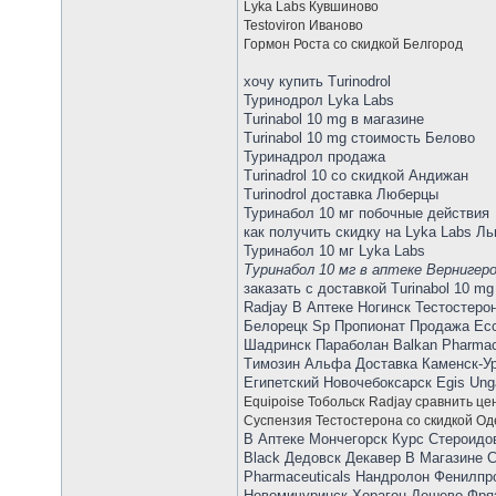
Lyka Labs Кувшиново
Testoviron Иваново
Гормон Роста со скидкой Белгород
хочу купить Turinodrol
Туринодрол Lyka Labs
Turinabol 10 mg в магазине
Turinabol 10 mg стоимость Белово
Туринадрол продажа
Turinadrol 10 со скидкой Андижан
Turinodrol доставка Люберцы
Туринабол 10 мг побочные действия
как получить скидку на Lyka Labs Ль
Туринабол 10 мг Lyka Labs
Туринабол 10 мг в аптеке Вернигер
заказать с доставкой Turinabol 10 m
Radjay В Аптеке Ногинск Тестостеро
Белорецк Sp Пропионат Продажа Есс
Шадринск Параболан Balkan Pharmac
Tимозин Альфа Доставка Каменск-У
Египетский Новочебоксарск Egis Ung
Equipoise Тобольск
Radjay сравнить це
Суспензия Тестостерона со скидкой Од
В Аптеке Мончегорск Курс Стероидо
Black Дедовск Декавер В Магазине С
Pharmaceuticals Нандролон Фенилпро
Новомичуринск Хорагон Дешево Фряз