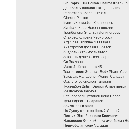
BP Tropin 10IU Balkan Pharma Фрязино
Данабол Анапалон Пкт цена Выкса
Performance Series Невель
Clomed Ростов
Купить Кломифен Красноярск
Syntha-6 Edge Новоаннинский
Тренболона Энантат Лениногорск
Станозолол цена Черногорск
Arginine+Ornithine 4000 Луза
Анастрозол доставка Братск
Андролик стоимость Львов
Заказать дешево Тестовер Е
Go Волчанск
Масс Ит Красноярск-45
Тестостерон Энантат Body Pharm Серп
Заказать Нандролон Фенил Салават
Oxandrol со скидкой Туймазы
Туринабол British Dragon Альметьевск
Mesterolone Лесной
Станозолол Сустанон цена Саров
Туринадрол 10 Саранск
Ариматест Юхнов
На Сушку в аптеке Новый Уренгой
Пептид Ghrp-2 дешево Кременчуг
Нандролон Фенил + Дека дураболин Н
Примоболан соло Магадан