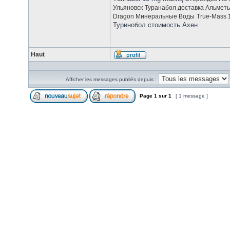
Ульяновск
Туранабол доставка Альметь
Dragon Минеральные Воды
True-Mass 
Туринобол стоимость Ахен
Haut
Afficher les messages publiés depuis :
Page
1
sur
1
[ 1 message ]