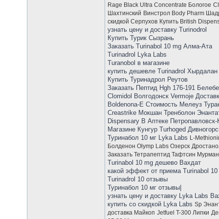
Rage Black Ultra Concentrate Бологое
C
Шахтинский
Винстрол Body Pharm Шад
скидкой Серпухов
Купить British Dispen
узнать цену и доставку Turinodrol
Купить Турик Сызрань
Заказать Turinabol 10 mg Алма-Ата
Turinadrol Lyka Labs
Turanobol в магазине
купить дешевле Turinadrol Хырдалан
Купить Туринадрол Реутов
Заказать Пептид Hgh 176-191 Белеб
Clomidol Волгодонск Vermoje Достав
Boldenona-E Стоимость Мелеуз Тур
Creastrike Мокшан Тренболон Энанта
Dispensary В Аптеке Петропавловск
Магазине Кунгур Turhoged Дивногорс
Туринабол 10 мг Lyka Labs
L-Methion
Болденон Olymp Labs Озерск
Дростано
Заказать Тетрапептид Тафтсин Мурман
Turinabol 10 mg дешево Вахдат
какой эффект от приема Turinabol 10
Turinadrol 10 отзывы
Туринабол 10 мг отзывы|
узнать цену и доставку Lyka Labs Ва
купить со скидкой Lyka Labs
Sp Энан
доставка Майкоп
Jetfuel T-300 Липки
Де