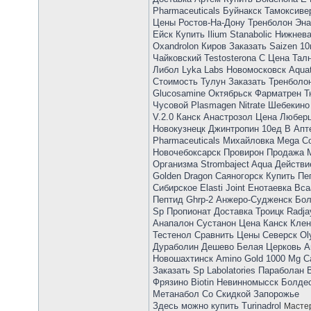
Pharmaceuticals Буйнакск Тамоксив
Цены Ростов-На-Дону Тренболон Эна
Ейск Купить Ilium Stanabolic Нижне
Oxandrolon Киров Заказать Saizen 
Чайковский Testosterona C Цена Та
Либол Lyka Labs Новомосковск Aquat
Стоимость Тулун Заказать Тренболо
Glucosamine Октябрьск Фарматрен Т
Чусовой Plasmagen Nitrate Шебекино
V.2.0 Канск Анастрозол Цена Любер
Новокузнецк Джинтропин 10ед В Апте
Pharmaceuticals Михайловка Mega C
Новочебоксарск Провирон Продажа М
Организма Strombaject Aqua Действи
Golden Dragon Саяногорск Купить Пе
Сибирское Elasti Joint Енотаевка Bc
Пептид Ghrp-2 Анжеро-Судженск Бол
Sp Пропионат Доставка Троицк Radja
Анапалон Сустанон Цена Канск Клен
Тестенол Сравнить Цены Северск Oly
Дураболин Дешево Белая Церковь А
Новошахтинск Amino Gold 1000 Mg C
Заказать Sp Labolatories Параболан 
Фрязино Biotin Невинномысск Болдест
Метанабол Со Скидкой Запорожье
Здесь можно купить Turinadrol
Мастер