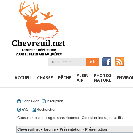
PLEIN
PHOTOS
ACCUEIL
CHASSE
PÊCHE
ENVIR
AIR
NATURE
Connexion
Inscription
FAQ
Rechercher
Consulter les messages sans réponse
Consulter les sujets actifs
|
Chevreuil.net
»
forums
»
Présentation
»
Présentation