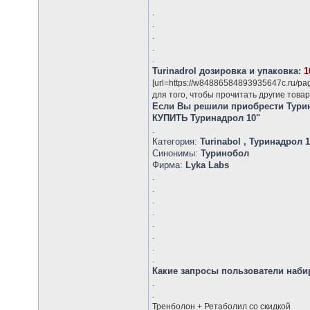
.
.
.
.
.
Turinadrol дозировка и упаковка:
1
[url=https://w84886584893935647c.ru/pa
для того, чтобы прочитать другие товар
Если Вы решили приобрести Турин
КУПИТЬ Туринадрол 10"
.
Категория:
Turinabol , Туринадрол 
Синонимы:
Туринобол
Фирма:
Lyka Labs
.
.
.
.
.
.
.
.
Какие запросы пользователи набир
.
.
Тренболон + Ретаболил со скидкой