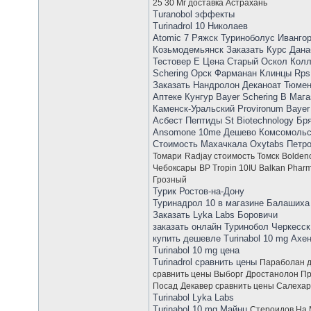
25 30 Мг доставка Астрахань
Turanobol эффекты
Turinadrol 10 Николаев
Atomic 7 Ряжск Туриноболус Ивангор
Козьмодемьянск Заказать Курс Дан
Тестовер Е Цена Старый Оскол Кол
Schering Орск Фарманан Клинцы Rps
Заказать Нандролон Деканоат Тюмен
Аптеке Кунгур Bayer Schering В Ма
Каменск-Уральский Provironum Bayer
Асбест Пептиды St Biotechnology Бр
Ansomone 10me Дешево Комсомольск
Стоимость Махачкала Oxytabs Петро
Томари
Radjay стоимость Томск
Bolden
Чебоксары
BP Tropin 10IU Balkan Pha
Грозный
Турик Ростов-на-Дону
Туринадрол 10 в магазине Балашиха
Заказать Lyka Labs Боровичи
заказать онлайн Туринобол Черкесск
купить дешевле Turinabol 10 mg Ахе
Turinabol 10 mg цена
Turinadrol сравнить цены
Параболан 
сравнить цены Выборг
Дростанолон Пр
Посад
Декавер сравнить цены Салеха
Turinabol Lyka Labs
Turinabol 10 mg Майнц
Стероидов На 