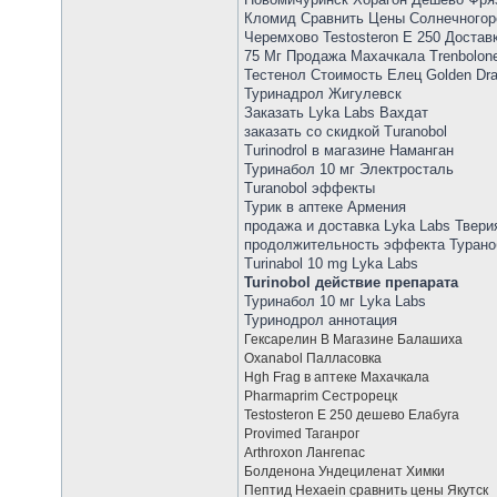
Кломид Сравнить Цены Солнечногорск
Черемхово Testosteron E 250 Достав
75 Мг Продажа Махачкала Trenbolon
Тестенол Стоимость Елец Golden Dr
Туринадрол Жигулевск
Заказать Lyka Labs Вахдат
заказать со скидкой Turanobol
Turinodrol в магазине Наманган
Туринабол 10 мг Электросталь
Turanobol эффекты
Турик в аптеке Армения
продажа и доставка Lyka Labs Твери
продолжительность эффекта Турано
Turinabol 10 mg Lyka Labs
Turinobol действие препарата
Туринабол 10 мг Lyka Labs
Туринодрол аннотация
Гексарелин В Магазине Балашиха
Oxanabol Палласовка
Hgh Frag в аптеке Махачкала
Pharmaprim Сестрорецк
Testosteron E 250 дешево Елабуга
Provimed Таганрог
Arthroxon Лангепас
Болденона Ундециленат Химки
Пептид Hexaein сравнить цены Якутск