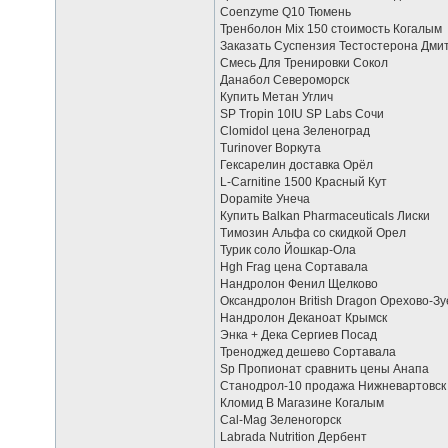
Coenzyme Q10 Тюмень
Тренболон Mix 150 стоимость Когалым
Заказать Суспензия Тестостерона Дми
Смесь Для Тренировки Сокол
Данабол Североморск
Купить Метан Углич
SP Tropin 10IU SP Labs Сочи
Clomidol цена Зеленоград
Turinover Воркута
Гексарелин доставка Орёл
L-Carnitine 1500 Красный Кут
Dopamite Унеча
Купить Balkan Pharmaceuticals Лиски
Tимозин Альфа со скидкой Орел
Турик соло Йошкар-Ола
Hgh Frag цена Сортавала
Нандролон Фенил Щелково
Оксандролон British Dragon Орехово-Зу
Нандролон Деканоат Крымск
Энка + Дека Сергиев Посад
Треноджед дешево Сортавала
Sp Пропионат сравнить цены Анапа
Станодрол-10 продажа Нижневартовск
Кломид В Магазине Когалым
Cal-Mag Зеленогорск
Labrada Nutrition Дербент