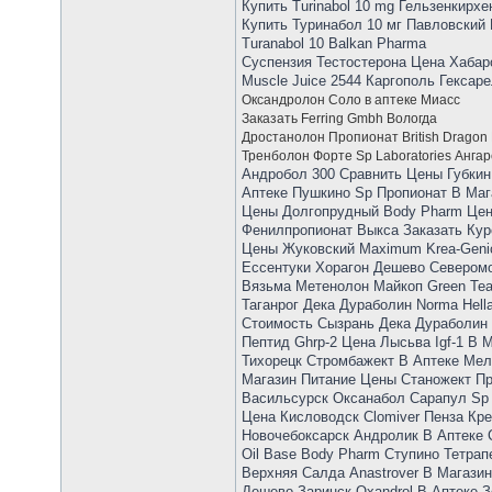
Купить Turinabol 10 mg Гельзенкирхе
Купить Туринабол 10 мг Павловский
Turanabol 10 Balkan Pharma
Суспензия Тестостерона Цена Хабаро
Muscle Juice 2544 Каргополь Гексар
Оксандролон Соло в аптеке Миасс
Заказать Ferring Gmbh Вологда
Дростанолон Пропионат British Dragon
Тренболон Форте Sp Laboratories Ангар
Андробол 300 Сравнить Цены Губкин
Аптеке Пушкино Sp Пропионат В Маг
Цены Долгопрудный Body Pharm Цен
Фенилпропионат Выкса Заказать Кур
Цены Жуковский Maximum Krea-Genic
Ессентуки Хорагон Дешево Северомо
Вязьма Метенолон Майкоп Green Tea
Таганрог Дека Дураболин Norma Hell
Стоимость Сызрань Дека Дураболин 
Пептид Ghrp-2 Цена Лысьва Igf-1 В
Тихорецк Стромбажект В Аптеке Мел
Магазин Питание Цены Станожект Про
Васильсурск Оксанабол Сарапул Sp 
Цена Кисловодск Clomiver Пенза Кр
Новочебоксарск Андролик В Аптеке 
Oil Base Body Pharm Ступино Тетрап
Верхняя Салда Anastrover В Магазин
Дешево Заринск Oxandrol В Аптеке З