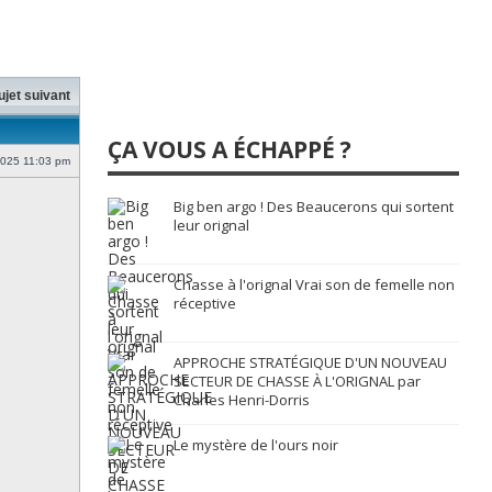
ujet suivant
ÇA VOUS A ÉCHAPPÉ ?
2025 11:03 pm
Big ben argo ! Des Beaucerons qui sortent
leur orignal
Chasse à l'orignal Vrai son de femelle non
réceptive
APPROCHE STRATÉGIQUE D'UN NOUVEAU
SECTEUR DE CHASSE À L'ORIGNAL par
Charles Henri-Dorris
Le mystère de l'ours noir