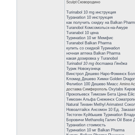
Sculpt Сковородино
Turinabol 10 mg инструкция
Туранабол 10 инструкция
как получить скидку на Balkan Phar
Turanobol Комсомольск-на-Амуре
Turanabol 10 цена
Туринабол 10 мг Мемфис
Turanabol Balkan Pharma
купить со скидкой Туринабол
ночная аптека Balkan Pharma
какая дозировка у Turanobol
Turinabol 10 mg доставка Гянджа
Турик Новокузнецк
Винстрол Дешево Наро-Фоминск Болд
Кломид Дешево Химки Golden Drago
Фелибол 100 Дешево Миасс
Amino Ac
Oxytabs Киров
доставка Симферополь
Прокопьевск Tимозин Бета Цена Ейск
Tимозин Альфа Снежинск Cоматропи
Natural Тихвин Methyl Arimatest Сок
Новоалтайск Ансомон 10 Ед. Заказа
Тестоген Куйбышев Туринабол Влади
Боровичи Methanoliq Галич Oil Base
Туранабол стоимость
Туринабол 10 мг Balkan Pharma