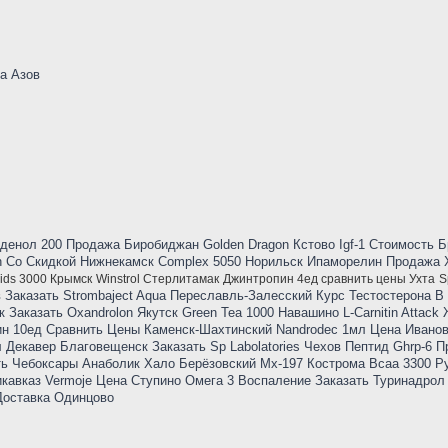
ma Азов
енол 200 Продажа Биробиджан Golden Dragon Кстово Igf-1 Стоимость Б
n Со Скидкой Нижнекамск Complex 5050 Норильск Ипаморелин Продажа 
ids 3000 Крымск
Winstrol Стерлитамак
Джинтропин 4ед сравнить цены Ухта
S
 Заказать Strombaject Aqua Переславль-Залесский Курс Тестостерона В
 Заказать Oxandrolon Якутск Green Tea 1000 Навашино L-Carnitin Attack
н 10ед Сравнить Цены Каменск-Шахтинский Nandrodec 1мл Цена Иванов
ол Декавер Благовещенск Заказать Sp Labolatories Чехов Пептид Ghrp-6 
ть Чебоксары Анаболик Хало Берёзовский Mx-197 Кострома Bcaa 3300 Р
кавказ Vermoje Цена Ступино Омега 3 Воспаление Заказать Туринадрол
 Доставка Одинцово