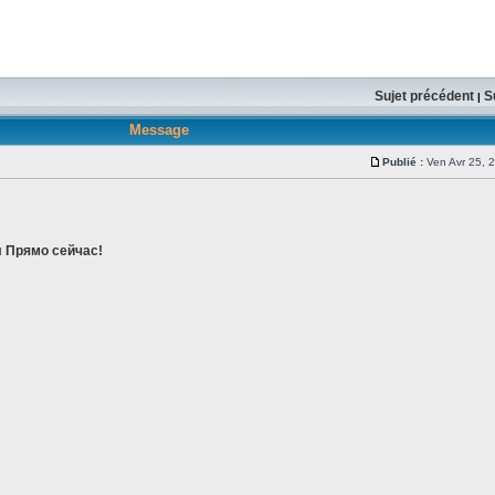
Sujet précédent
S
|
Message
ы
Publié :
Ven Avr 25, 
л Прямо сейчас!