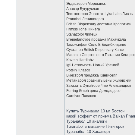
Экдистерон Моршанск
Анавар Бугуруслан
Тестостерон Энантат Lyka Labs Ливны
Pronabol Лениногорск
British Dispensary доставка Кропоткин
Fitmiss Tone Пинега
Stanazolol Липецк
Bremelanotide продажа Махачкала
Тамоксифен Соло В Бодибилдинге
Сустанон British Dispensary Канск
Магазин Спортивного Питания Кемеро
Kazein Hardlabz
Igf-1 стоимость Новый Уренгой
Potein Плавск
Винстрол продажа Кингисепп
Метанабол сравнить цены Жуковский
Заказать Dynatrope 4me Александров
Ferring Gmbh цена Домодедово
Carnivor Павлово
Купить Туринабол 10 мг Бостон
какой эффект от приема Balkan Pha
Туранабол 10 аналоги
Turanabol в магазине Пятигорск
Туранабол 10 Хасавюрт