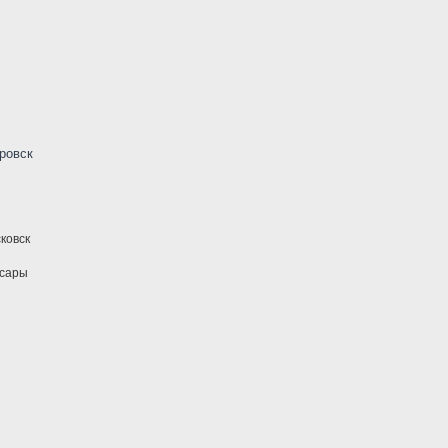
ровск
ковск
ксары