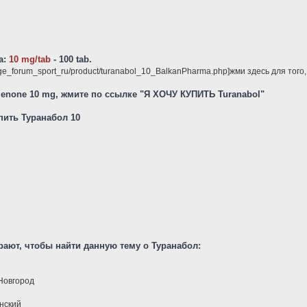
а:
10 mg/tab
- 100 tab.
ge_forum_sport_ru/product/turanabol_10_BalkanPharma.php]жми здесь для того
ienone 10 mg, жмите по ссылке "Я ХОЧУ КУПИТЬ Turanabol"
упить Туранабол 10
рают, чтобы найти данную тему о Туранабол:
Новгород
нский