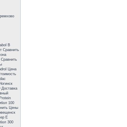
еремхово
abol В
т Сравнить
лона
 Сравнить
ны
drol Цена
Стоимость
5dac
Ногинск
0 Доставка
ивный
rotein
ибол 100
внить Цены
овещенск
вер Е
обол 300
ст