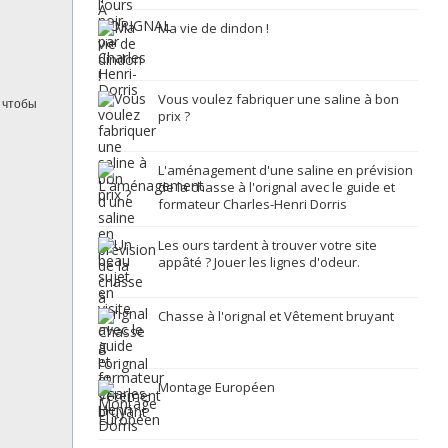
Ma vie de dindon !
Vous voulez fabriquer une saline à bon
, чтобы
prix ?
L'aménagement d'une saline en prévision
de la chasse à l'orignal avec le guide et
formateur Charles-Henri Dorris
Les ours tardent à trouver votre site
appâté ? Jouer les lignes d'odeur.
Chasse à l'orignal et Vêtement bruyant
Montage Européen