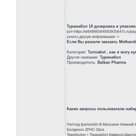
.
.
.
.
.
Туранабол 10 дозировка и упаковк
[url=https://w84886584893935647c.ru/pa
узнать другую информацию ->
Если Вы решили заказать Methand
.
Категория:
Turinabol , как я могу к
Другое название:
Туринабол
Производитель:
Balkan Pharma
.
.
.
.
.
.
.
.
Какие запросы пользователи наби
.
.
Пептид Ipamorelin В Магазине Нижний 
Болденон ZPHC Орск
Тренболон + Туринабол Каменск-Шахти