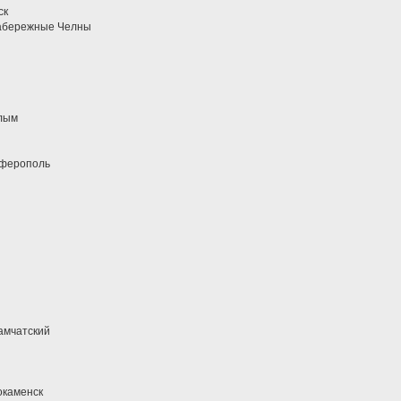
ск
Набережные Челны
алым
мферополь
амчатский
окаменск