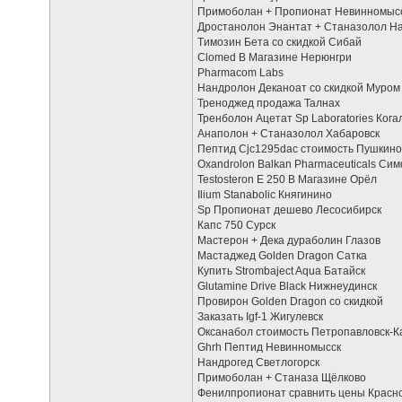
Примоболан + Пропионат Невинномыс
Дростанолон Энантат + Станазолол 
Tимозин Бета со скидкой Сибай
Clomed В Магазине Нерюнгри
Pharmacom Labs
Нандролон Деканоат со скидкой Муром
Треноджед продажа Талнах
Тренболон Ацетат Sp Laboratories Ког
Анаполон + Станазолол Хабаровск
Пептид Cjc1295dac стоимость Пушкино
Oxandrolon Balkan Pharmaceuticals Си
Testosteron E 250 В Магазине Орёл
Ilium Stanabolic Княгинино
Sp Пропионат дешево Лесосибирск
Капс 750 Сурск
Мастерон + Дека дураболин Глазов
Мастаджед Golden Dragon Сатка
Купить Strombaject Aqua Батайск
Glutamine Drive Black Нижнеудинск
Провирон Golden Dragon со скидкой
Заказать Igf-1 Жигулевск
Оксанабол стоимость Петропавловск-К
Ghrh Пептид Невинномысск
Нандрогед Светлогорск
Примоболан + Станаза Щёлково
Фенилпропионат сравнить цены Красн