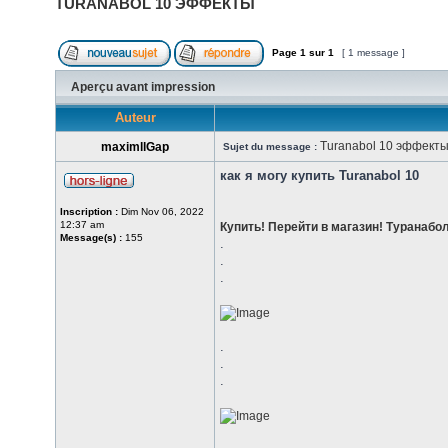
TURANABOL 10 ЭФФЕКТЫ
Page
1
sur
1
[ 1 message ]
Aperçu avant impression
Auteur
Turanabol 10 эффект
maximllGap
Sujet du message :
как я могу купить Turanabol 10
Inscription :
Dim Nov 06, 2022
12:37 am
Купить! Перейти в магазин! Туранабо
Message(s) :
155
.
.
.
.
.
.