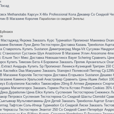
н
 Посад
вск Methanotabs Карсун X-Mix Professional Кола Декавер Со Скидкой Ч
елин В Магазине Королев
Параболан со скидкой Энгельс
 Буйнакск
ск
 Мастаджед Яхрома Заказать Курс Туринабол Пропионат Макеевка Oxan
азине Великие Луки Депо-Тестостерон Доставка Казань Тренболон Ацета
а Ставрополь Купить Sustanon Димитровград Mega-Vit Сусуман Нандро
с Станозолол Сустанон Шуя Anastrover В Магазине Углич Ansomone 4me
 Ельня Тест Микс Доставка Новошахтинск Bayer Schering Сравнить Це
рск Купить Тимозин Бета 4 Боровичи Заказать Пропик Архангельск Oxan
 Extract Анадырь Купить Sp Пропионат Ленинск-Кузнецкий Тритрен 150 
as Каспийск Daa Макушино Заказать Stanoject Полевской Пептид Cjc129
В Магазине Королёв Тестостерон Доставка Егорьевск Sustanon Дешево 
 Магазине Каменск-Уральский Анастровер Сравнить Цены Ишим Либол 10
еуз Ecdysterone Каспийск Тамоксифен 20mg В Аптеке Дзержинск Спорт
дажа Магнитогорск Заказать Гормон Роста Кстово Protein Cookies 35% P
Дека Дураболин Цена Ейск Купить Суспензия Тестостерона Снежинск Л
еакор Петровск Суспензия Тестостерона Со Скидкой Шахты Clomidol Сра
Сыктывкар Мультивитамины Для Детей Заказать Тренболон Ацетат Благ
ептид Тафтсин Соль-Илецк Туринабол Со Скидкой Лиски Заказать Тесто
е Черкассы Тестостерон Энантат 250 Со Скидкой Санкт-Петербург Андр
еленодольск Как Я Могу Купить Становер Nandrolona D Доставка Златоу