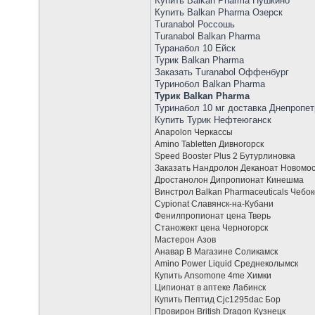
Купить Balkan Pharma Пушкино
Купить Balkan Pharma Озерск
Turanabol Россошь
Turanabol Balkan Pharma
Туранабол 10 Ейск
Турик Balkan Pharma
Заказать Turanabol Оффенбург
Туринобол Balkan Pharma
Турик Balkan Pharma
Туринабол 10 мг доставка Днепропет
Купить Турик Нефтеюганск
Anapolon Черкассы
Amino Tabletten Дивногорск
Speed Booster Plus 2 Бутурлиновка
Заказать Нандролон Деканоат Новомос
Дростанолон Дипропионат Кинешма
Винстрол Balkan Pharmaceuticals Чебо
Cypionat Славянск-на-Кубани
Фенилпропионат цена Тверь
Станожект цена Черногорск
Мастерон Азов
Анавар В Магазине Соликамск
Amino Power Liquid Среднеколымск
Купить Ansomone 4me Химки
Ципионат в аптеке Лабинск
Купить Пептид Cjc1295dac Бор
Провирон British Dragon Кузнецк