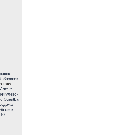
рянск
Хабаровск
p Labs
 Аптеке
 Жигулевск
о Questbar
Продажа
убцовск
 10