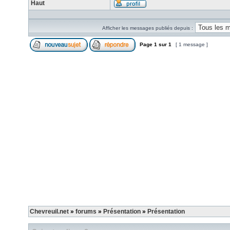
Haut
Afficher les messages publiés depuis :
Page
1
sur
1
[ 1 message ]
Chevreuil.net
»
forums
»
Présentation
»
Présentation