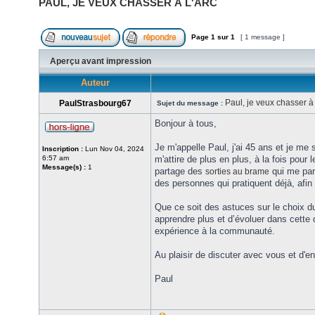
PAUL, JE VEUX CHASSER À L'ARC
Page
1
sur
1
[ 1 message ]
Aperçu avant impression
Auteur
Paul, je veux chasser à 
PaulStrasbourg67
Sujet du message :
Bonjour à tous,
Je m'appelle Paul, j'ai 45 ans et je me
Inscription :
Lun Nov 04, 2024
6:57 am
m'attire de plus en plus, à la fois pour 
Message(s) :
1
partage des
qui me parl
sorties au brame
des personnes qui pratiquent déjà, afin
Que ce soit des astuces sur le choix du 
apprendre plus et d’évoluer dans cette 
expérience à la communauté.
Au plaisir de discuter avec vous et d'e
Paul