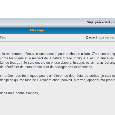
Sujet précédent
S
|
Message
l'arc
Publié :
Lun Nov 04,
 suis récemment découvert une passion pour la chasse à l'arc. C'est une prati
le côté technique et le respect de la nature qu'elle implique. C'est un ami avec 
ait de tout ça ! Je suis encore en phase d'apprentissage, et j'aimerais échan
 de bénéficier de leurs conseils et de partager des expériences.
matériel, des techniques pour s'améliorer, ou des récits de sorties, je suis c
discipline qui me fascine ! J'espère aussi pouvoir, à terme, apporter ma propr
nrichir mes connaissances,