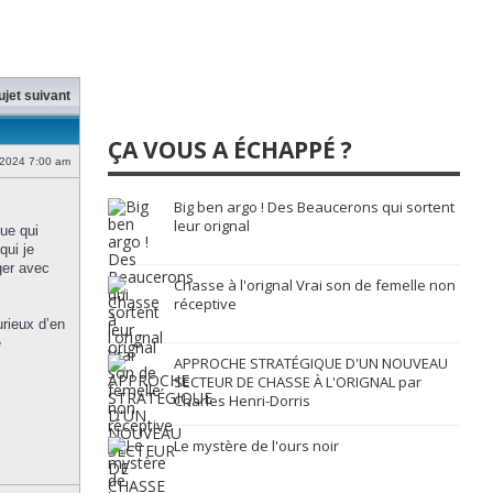
ujet suivant
ÇA VOUS A ÉCHAPPÉ ?
 2024 7:00 am
Big ben argo ! Des Beaucerons qui sortent
leur orignal
que qui
qui je
ger avec
Chasse à l'orignal Vrai son de femelle non
réceptive
urieux d’en
e
APPROCHE STRATÉGIQUE D'UN NOUVEAU
SECTEUR DE CHASSE À L'ORIGNAL par
Charles Henri-Dorris
Le mystère de l'ours noir