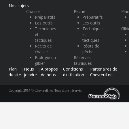
Nos sujets
Chasse
Pêche
Plan
Préparatifs
Préparatifs
Les outils
Les outils
Techniques
Techniques
Gibi
et
et
tactiques
tactiques
Récits de
Récits de
chasse
pêche
Biologie du
Réserves
gibier
fauniques
Plan
Nous
À propos
Conditions
Partenaires de
|
|
|
|
du site
joindre
de nous
d'utilisation
Chevreuil.net
Copyright 2014 © Chevreuil.net. Tous droits réservés.