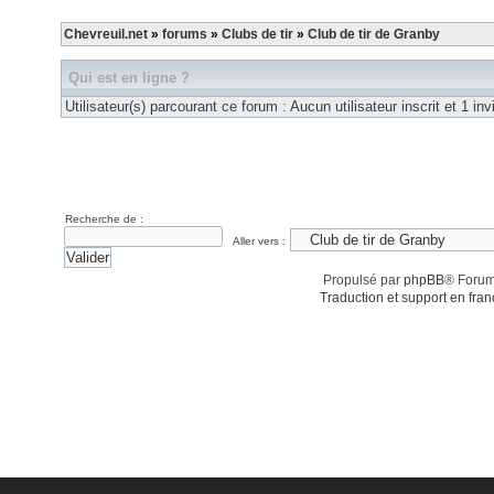
Chevreuil.net
»
forums
»
Clubs de tir
»
Club de tir de Granby
Qui est en ligne ?
Utilisateur(s) parcourant ce forum : Aucun utilisateur inscrit et 1 inv
Recherche de :
Aller vers :
Propulsé par
phpBB
® Forum
Traduction et support en fran