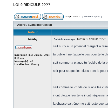
LOI-9 RIDICULE ????
Page
2
sur
2
[ 16 message(s) ]
Aperçu avant impression
Auteur
Re: loi-9 ridicule ????
bamby
Sujet du message :
sait sur y a un potentiel d,argent a fa
tu oublie il ne t'appelle pas pour te le di
Inscription :
Lun Juin 23, 2014
8:35 pm
Message(s) :
40
sait comme ta plaque tu l'oublie de la 
Localisation :
Granby
sait pour sa que les clubs sont la pour
sait comme le vtt vla deux ans les cul
il ont bloqué leur terre il ont négossier 
la chasse sait énorme sait juste que ta